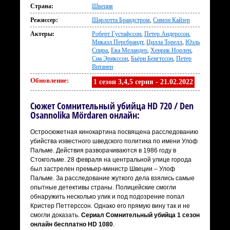
Страна:
Швеция
Режиссер:
Шарлотта Брандстром
,
Симон Кайзер
Актеры:
Роберт Густафссон
,
Петер Андерссон
,
Микаэл Персбрандт
,
Цилла Торелл
,
Юэль
Спира
,
Ева Меландер
,
Хенрик Норлен
,
Сиа Эрикссон
,
Бьёрн Бенгтссон
,
Петер
Витанен
Обновление:
1 сезон 3,4,5 серия - 21.02.2022
Сюжет Сомнительный убийца HD 720 / Den
Osannolika Mördaren онлайн:
Остросюжетная кинокартина посвящена расследованию
убийства известного шведского политика по имени Улоф
Пальме. Действия разворачиваются в 1986 году в
Стокгольме. 28 февраля на центральной улице города
был застрелен премьер-министр Швеции – Улоф
Пальме. За расследование жуткого дела взялись самые
опытные детективы страны. Полицейские смогли
обнаружить несколько улик и под подозрение попал
Кристер Петтерссон. Однако его прямую вину так и не
смогли доказать.
Сериал Сомнительный убийца 1 сезон
онлайн бесплатно HD 1080
.