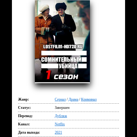
Жанр:
Сериал
/
Драма
/
Криминал
Статус:
Завершен
Перевод:
Дубляж
Канал:
Netflix
Дата выхода:
2021