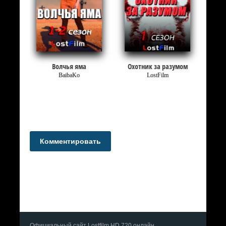
ва
Волчья яма
Охотник за разумом
BaibaKo
LostFilm
Комментировать
Официальный сайт Lostfilm HD 720 онлайн