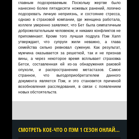
главным подозреваемым. Поскольку жертве было
нанесено более пятидесяти ножевых ранений, логично
подозревать личную неприязнь, и состояние стресса,
однако в страховой компании, где женщина работала,
коллеги уверенно заявляют, что Бет была симпатичным
доброжелательным человеком, и никаких конфликтов не
припоминают. Кроме того лучшая подруга Пэм Хапп
утверждает, что супруги жили неважно, а глава
семейства сильно ревновал суженую. Как результат,
мужчина оказывается за решеткой, так и не признав
вины, а через некоторое время всплывает страховка
Бетси, составленная ей из-за обнаружения раковой
опухоли, и распространению метастазов. Самое
странное, что выгодоприобретателем данного
документа является Пэм, и это становится причиной
возобновления расследования, в связи с появлением
новых обстоятельств.
CМОТРЕТЬ КОЕ-ЧТО О ПЭМ 1 СЕЗОН ОНЛАЙН В ХОРОШЕМ КАЧЕСТВЕ ВСЕ СЕРИИ ПОДРЯД БЕСПЛАТНО