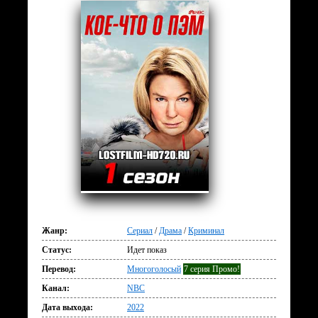
Жанр:
Сериал
/
Драма
/
Криминал
Статус:
Идет показ
Перевод:
Многоголосый
7 серия Промо!
Канал:
NBC
Дата выхода:
2022