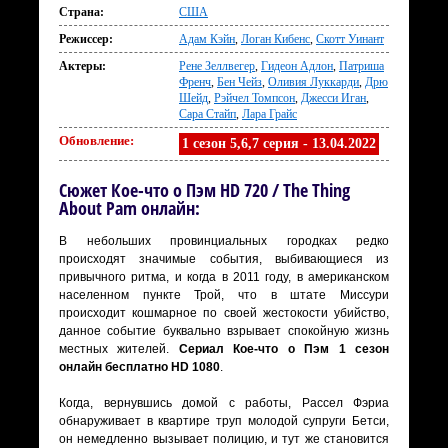
Страна:
США
Режиссер:
Адам Кэйн
,
Логан Кибенс
,
Скотт Уинант
Актеры:
Рене Зеллвегер
,
Гидеон Адлон
,
Патриша
Френч
,
Бен Чейз
,
Оливия Луккарди
,
Дрю
Шейд
,
Рэйчел Томпсон
,
Джесси Иган
,
Сара Стайп
,
Лара Грайс
Обновление:
1 сезон 5,6,7 серия - 13.04.2022
Сюжет Кое-что о Пэм HD 720 / The Thing
About Pam онлайн:
В небольших провинциальных городках редко
происходят значимые события, выбивающиеся из
привычного ритма, и когда в 2011 году, в американском
населенном пункте Трой, что в штате Миссури
происходит кошмарное по своей жестокости убийство,
данное событие буквально взрывает спокойную жизнь
местных жителей.
Сериал Кое-что о Пэм 1 сезон
онлайн бесплатно HD 1080
.
Когда, вернувшись домой с работы, Рассел Фэриа
обнаруживает в квартире труп молодой супруги Бетси,
он немедленно вызывает полицию, и тут же становится