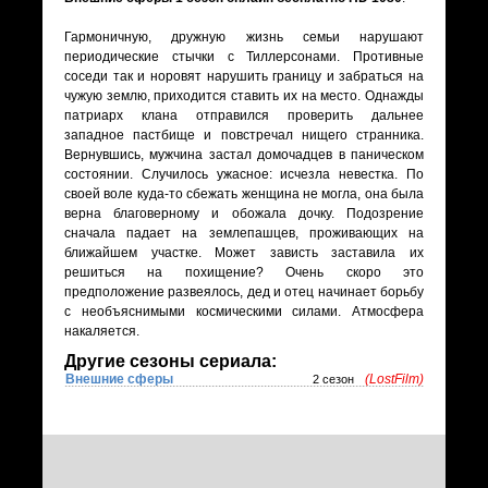
Гармоничную, дружную жизнь семьи нарушают
периодические стычки с Тиллерсонами. Противные
соседи так и норовят нарушить границу и забраться на
чужую землю, приходится ставить их на место. Однажды
патриарх клана отправился проверить дальнее
западное пастбище и повстречал нищего странника.
Вернувшись, мужчина застал домочадцев в паническом
состоянии. Случилось ужасное: исчезла невестка. По
своей воле куда-то сбежать женщина не могла, она была
верна благоверному и обожала дочку. Подозрение
сначала падает на землепашцев, проживающих на
ближайшем участке. Может зависть заставила их
решиться на похищение? Очень скоро это
предположение развеялось, дед и отец начинает борьбу
с необъяснимыми космическими силами. Атмосфера
накаляется.
Другие сезоны сериала:
Внешние сферы
(LostFilm)
2 сезон