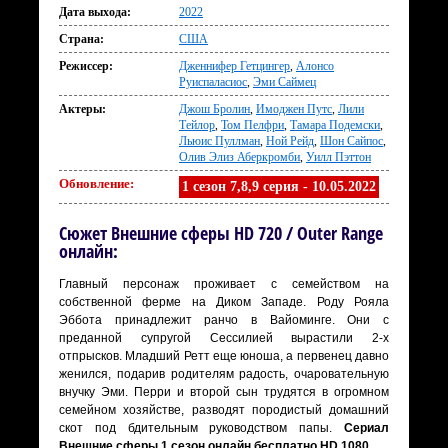
Дата выхода:
2022
Страна:
США
Режиссер:
Дженнифер Гетцингер
,
Алонсо
Руиспаласиос
,
Эми Саймец
Актеры:
Джош Бролин
,
Имоджен Путс
,
Лили
Тейлор
,
Том Пелфри
,
Тамара Подемски
,
Льюис Пуллман
,
Ной Рейд
,
Шон Сайпос
,
Олив Элиз Аберкромби
,
Уилл Пэттон
Обновление:
1 сезон 7,8,9 серия - 10.05.2022
Сюжет Внешние сферы HD 720 / Outer Range
онлайн:
Главный персонаж проживает с семейством на
собственной ферме на Диком Западе. Роду Рояла
Эббота принадлежит ранчо в Вайоминге. Они с
преданной супругой Сессилией вырастили 2-х
отпрысков. Младший Ретт еще юноша, а первенец давно
женился, подарив родителям радость, очаровательную
внучку Эми. Перри и второй сын трудятся в огромном
семейном хозяйстве, разводят породистый домашний
скот под бдительным руководством папы.
Сериал
Внешние сферы 1 сезон онлайн бесплатно HD 1080
.