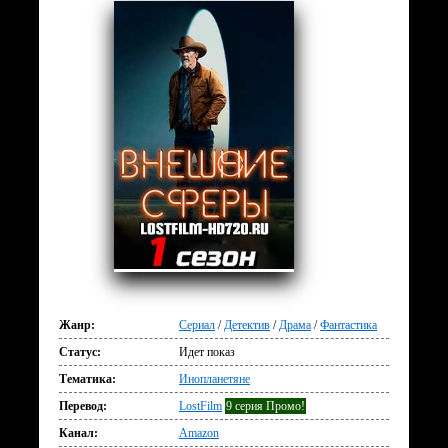
Жанр:
Сериал
/
Детектив
/
Драма
/
Фантастика
Статус:
Идет показ
Тематика:
Инопланетяне
Перевод:
LostFilm
9 серия Промо!
Канал:
Amazon