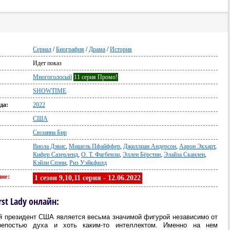
Сериал
/
Биография
/
Драма
/
История
Идет показ
Многоголосый
11 серия Промо!
SHOWTIME
да:
2022
США
Сюзанна Бир
Виола Дэвис
,
Мишель Пфайффер
,
Джиллиан Андерсон
,
Аарон Экхарт
,
Кифер Сазерленд
,
О. Т. Фагбенли
,
Эллен Бёрстин
,
Элайза Сканлен
,
Кэйли Спэни
,
Риз Уэйкфилд
ие:
1 сезон 9,10,11 серия - 12.06.2022
rst Lady онлайн:
й президент США является весьма значимой фигурой независимо от
крепостью духа и хоть каким-то интеллектом. Именно на нем