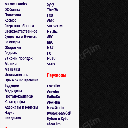
Marvel Comics
SyFy
DC Comics
The CW
Политика
FOX
Космос
AMC
Сверхспособности
SHOWTIME
Сверхъестественное
Netflix
Существа и Нечисть
ABC
Вампиры
BBC
Оборотни
NBC
Ведьмы
FX
Закон и порядок
HULU
Мафия
Starz
Маньяки
Инопланетяне
Переводы
Прыжок во времени
Будущее
LostFilm
Медицина
Amedia
Постапокалипсис
BaibaKo
Катастрофы
AlexFilm
Адвокаты и юристы
NewStudio
Наука
Кураж-Бамбей
Эпидемия
Кубик в Кубе
IdeaFilm