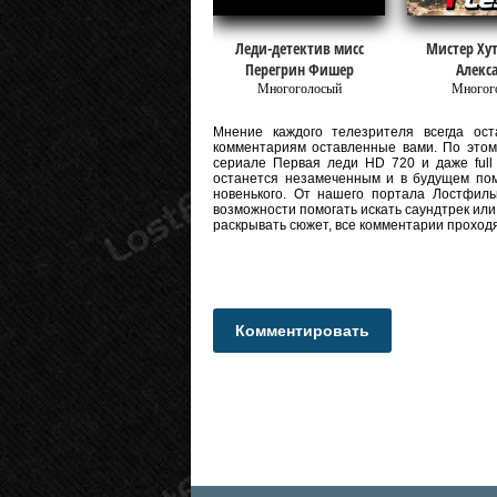
Леди-детектив мисс
Мистер Хут
Перегрин Фишер
Алекс
Многоголосый
Многог
Мнение каждого телезрителя всегда оста
комментариям оставленные вами. По этому
сериале Первая леди HD 720 и даже full 
останется незамеченным и в будущем пом
новенького. От нашего портала Лостфиль
возможности помогать искать саундтрек или
раскрывать сюжет, все комментарии проход
Комментировать