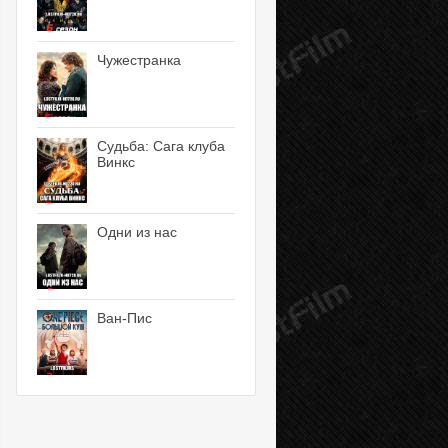
Чужестранка
Судьба: Сага клуба
Винкс
Одни из нас
Ван-Пис
10 серия
11 серия