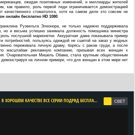
мериканцев, ожидая позитивных изменений, и миллиарды жителей
ом, как правило, роль первой леди ограничивается демонстрацией
т качественного стоматолога, хотя на самом деле это совсем не
зон онлайн бесплатно HD 1080
.
Франклина Рузвельта Элеонора, не только надежно поддерживала
ы, но и весьма успешно занимала должность помощника министра
 роль послушной марионетки. Аккуратная дама показывала пример
ти потребностей, пользуясь одеждой не сшитой на заказ у модных
твенно переживала личную драму, борясь с раком груди, а после
 по масштабам рекламную компанию, призывая всех женщин к
ния. Очаровательная Мишель Обама, стала крупным общественным
 демонстрируя на личном примере, что для женщин в этом мире нет
CМОТРЕТЬ ПЕРВАЯ ЛЕДИ 1 СЕЗОН ОНЛАЙН В ХОРОШЕМ КАЧЕСТВЕ ВСЕ СЕРИИ ПОДРЯД БЕСПЛАТНО