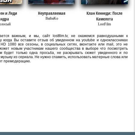
ен и Леди
Неуправляемая
Клан Кеннеди: После
андра
Камелота
BaibaKo
олосый
LostFilm
ется важным, и мы, сайт lostfilm.tv, не окажемся равнодушными к
 когда Вы оставите отзыв об увиденном на youtube и одноклассниках
HD 1080 все сезоны, в социальных сетях, вконтакте или mail, это не
ожет новым участникам нашего сообщества в выборе что посмотреть
м будет только одна просьба, не раскрывать сюжет увиденного и по
 музыку из сериала. Не нужно спамить, использовать матерные слова или
ят премодерацию.