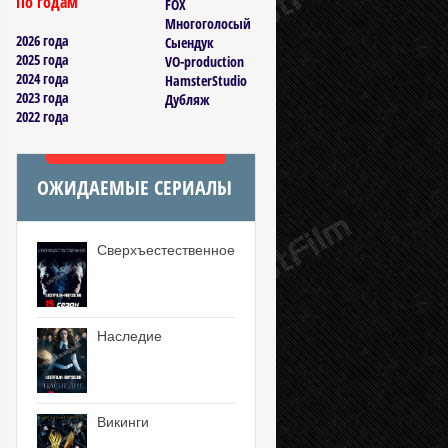
По годам
FOX
Многоголосый
2026 года
Сыендук
2025 года
VO-production
2024 года
HamsterStudio
2023 года
Дубляж
2022 года
ОЖИДАЕМЫЕ СЕРИАЛЫ
Сверхъестественное
Наследие
Викинги