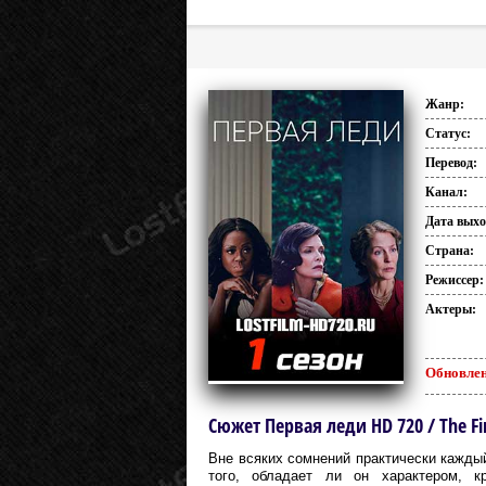
Жанр:
Статус:
Перевод:
Канал:
Дата выхо
Страна:
Режиссер:
Актеры:
Обновлен
Сюжет Первая леди HD 720 / The Fi
Вне всяких сомнений практически кажды
того, обладает ли он характером, 