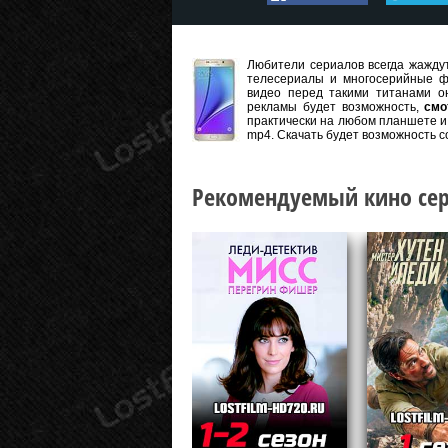
Любители сериалов всегда жаждут
телесериалы и многосерийные ф
видео перед такими титанами он
рекламы будет возможность,
смо
практически на любом планшете и 
mp4. Скачать будет возможность с
Рекомендуемый кино сер