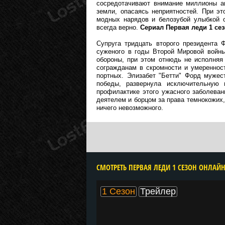
сосредотачивают внимание миллионы а
земли, опасаясь неприятностей. При эт
модных нарядов и белозубой улыбкой о
всегда верно.
Сериал Первая леди 1 се
Супруга тридцать второго президента 
суженого в годы Второй Мировой войн
обороны, при этом отнюдь не исполняя
согражданам в скромности и умереннос
портных. Элизабет "Бетти" Форд мужес
победы, развернула исключительную
профилактике этого ужасного заболева
деятелем и борцом за права темнокожих,
ничего невозможного.
1 Сезон
Трейлер