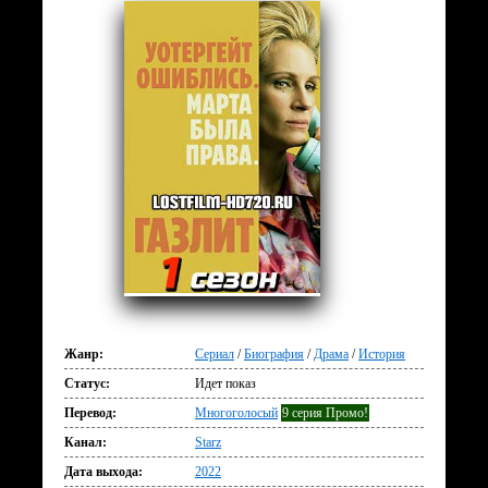
Жанр:
Сериал
/
Биография
/
Драма
/
История
Статус:
Идет показ
Перевод:
Многоголосый
9 серия Промо!
Канал:
Starz
Дата выхода:
2022