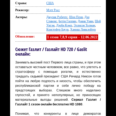
Страна:
США
Режиссер:
Мэтт Росс
Актеры:
Джулия Робертс
,
Шон Пенн
,
Дэн
Стивенс
,
Бетти Гилпин
,
Дэнни Уинн
,
Шей
Уигэм
,
Дэрби Кэмп
,
Эллисон Толман
,
Кристофер Бауэр
,
Хамиш Линклейтер
Обновление:
1 сезон 7,8,9 серия - 12.06.2022
Сюжет Газлит / Газлайт HD 720 / Gaslit
онлайн:
Занимать высокий пост Первого лица страны, и при этом
оставаться честным человеком, все равно, что улететь в
стратосферу с помощью рогатки, и естественно
тридцать седьмой президент США Ричард Никсон готов
пойти на любую подлость и низость, чтобы обеспечить
республиканской партии и себе лично победу на
предстоящих выборах. Слишком много наделано
глупостей, и принято непопулярных, но приносящих
материальные выгоды решений.
Сериал Газлит /
Газлайт 1 сезон онлайн бесплатно HD 1080
.
Понимая, что конкуренты в лице демократов