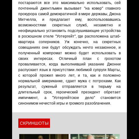
постараются все это максимально использовать, сей
почтенный джентльмен вызывает "на ковер" главного
прокурора самой демократичной в мире державы, Джона
Митчелла, и предлагает ему, воспользовавшись
возможностями секретных служб, незаметно и
неофициально установить подслушивающие устройства
в роскошном отеле "Уотергейт", где расположена штаб-
квартира соперников. Уж конечно, на секретных
совещаниях они будут обсуждать нечто незаконное, и
полученный компромат можно будет использовать в
своих интересах. Отличный план с грохотом
проваливается, когда выполнивший указание Джонни
распускает язык в присутствии любимой супруги Марты,
с которой прожил много лет, и та, как и положено
нормальной американке, сдает мужа с потрохами. Как
результат, суженый отправляется в тюрьму на
длительный срок, героический президент обретает
импичмент, а "Уотергейтское дело" становится
синонимом нечистой игры и громкого разоблачения.
СКРИНШОТЫ