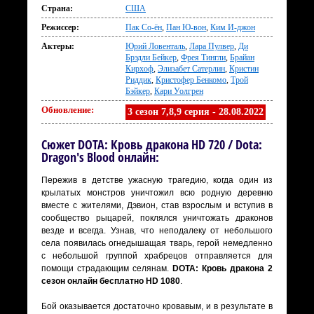
Страна:
США
Режиссер:
Пак Со-ён
,
Пан Ю-вон
,
Ким И-джон
Актеры:
Юрий Ловенталь
,
Лара Пулвер
,
Ди
Брэдли Бейкер
,
Фрея Тингли
,
Брайан
Кирхоф
,
Элизабет Сатерлин
,
Кристин
Риддик
,
Кристофер Бенкомо
,
Трой
Бэйкер
,
Кари Уолгрен
Обновление:
3 сезон 7,8,9 серия - 28.08.2022
Сюжет DOTA: Кровь дракона HD 720 / Dota:
Dragon's Blood онлайн:
Пережив в детстве ужасную трагедию, когда один из
крылатых монстров уничтожил всю родную деревню
вместе с жителями, Дэвион, став взрослым и вступив в
сообщество рыцарей, поклялся уничтожать драконов
везде и всегда. Узнав, что неподалеку от небольшого
села появилась огнедышащая тварь, герой немедленно
с небольшой группой храбрецов отправляется для
помощи страдающим селянам.
DOTA: Кровь дракона 2
сезон онлайн бесплатно HD 1080
.
Бой оказывается достаточно кровавым, и в результате в