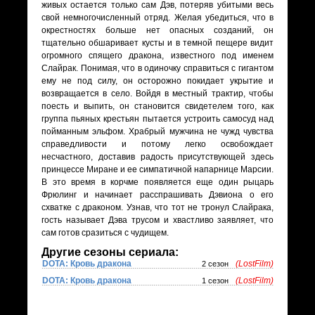
живых остается только сам Дэв, потеряв убитыми весь
свой немногочисленный отряд. Желая убедиться, что в
окрестностях больше нет опасных созданий, он
тщательно обшаривает кусты и в темной пещере видит
огромного спящего дракона, известного под именем
Слайрак. Понимая, что в одиночку справиться с гигантом
ему не под силу, он осторожно покидает укрытие и
возвращается в село. Войдя в местный трактир, чтобы
поесть и выпить, он становится свидетелем того, как
группа пьяных крестьян пытается устроить самосуд над
пойманным эльфом. Храбрый мужчина не чужд чувства
справедливости и потому легко освобождает
несчастного, доставив радость присутствующей здесь
принцессе Миране и ее симпатичной напарнице Марсии.
В это время в корчме появляется еще один рыцарь
Фрюлинг и начинает расспрашивать Дэвиона о его
схватке с драконом. Узнав, что тот не тронул Слайрака,
гость называет Дэва трусом и хвастливо заявляет, что
сам готов сразиться с чудищем.
Другие сезоны сериала:
DOTA: Кровь дракона
(LostFilm)
2 сезон
DOTA: Кровь дракона
(LostFilm)
1 сезон