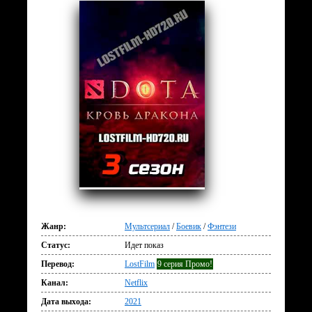
Жанр:
Мультсериал
/
Боевик
/
Фэнтези
Статус:
Идет показ
Перевод:
LostFilm
9 серия Промо!
Канал:
Netflix
Дата выхода:
2021