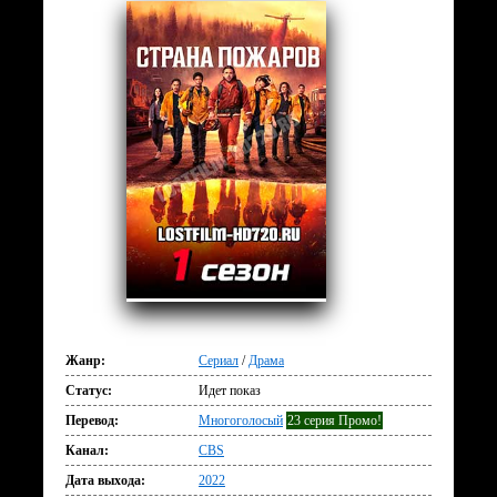
Жанр:
Сериал
/
Драма
Статус:
Идет показ
Перевод:
Многоголосый
23 серия Промо!
Канал:
CBS
Дата выхода:
2022