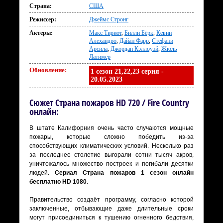
Страна:
США
Режиссер:
Джеймс Стронг
Актеры:
Макс Тириот
,
Билли Бёрк
,
Кевин
Алехандро
,
Дайан Фарр
,
Стефани
Арсила
,
Джордан Кэллоуэй
,
Жюль
Латимер
Обновление:
1 сезон 21,22,23 серия -
20.05.2023
Сюжет Страна пожаров HD 720 / Fire Country
онлайн:
В штате Калифорния очень часто случаются мощные
пожары, которые сложно победить из-за
способствующих климатических условий. Несколько раз
за последнее столетие выгорали сотни тысяч акров,
уничтожалось множество построек и погибали десятки
людей.
Сериал Страна пожаров 1 сезон онлайн
бесплатно HD 1080
.
Правительство создаёт программу, согласно которой
заключенные, отбывающие даже длительные сроки
могут присоединиться к тушению огненного бедствия,