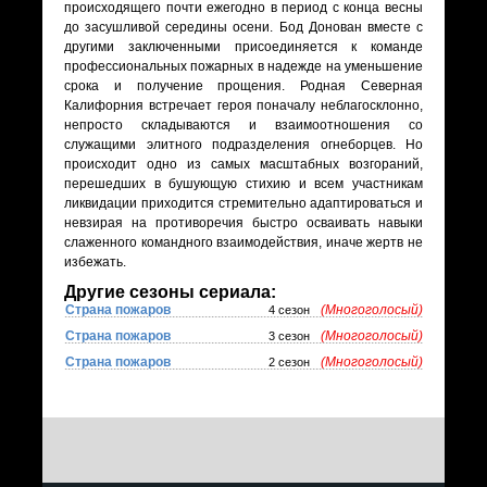
происходящего почти ежегодно в период с конца весны
до засушливой середины осени. Бод Донован вместе с
другими заключенными присоединяется к команде
профессиональных пожарных в надежде на уменьшение
срока и получение прощения. Родная Северная
Калифорния встречает героя поначалу неблагосклонно,
непросто складываются и взаимоотношения со
служащими элитного подразделения огнеборцев. Но
происходит одно из самых масштабных возгораний,
перешедших в бушующую стихию и всем участникам
ликвидации приходится стремительно адаптироваться и
невзирая на противоречия быстро осваивать навыки
слаженного командного взаимодействия, иначе жертв не
избежать.
Другие сезоны сериала:
Страна пожаров
(Многоголосый)
4 сезон
Страна пожаров
(Многоголосый)
3 сезон
Страна пожаров
(Многоголосый)
2 сезон