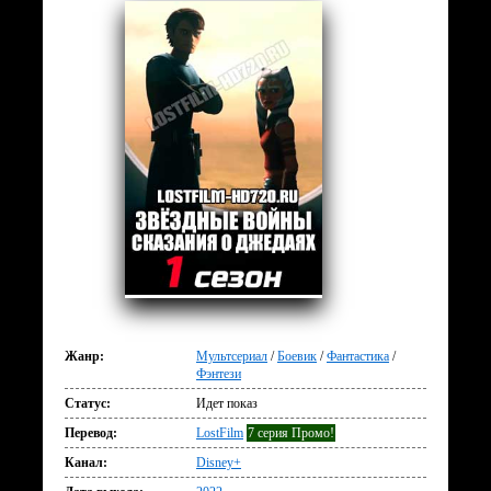
Жанр:
Мультсериал
/
Боевик
/
Фантастика
/
Фэнтези
Статус:
Идет показ
Перевод:
LostFilm
7 серия Промо!
Канал:
Disney+