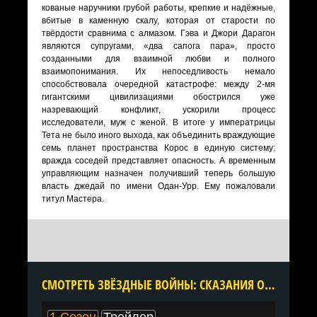
кованые наручники грубой работы, крепкие и надёжные,
вбитые в каменную скалу, которая от старости по
твёрдости сравнима с алмазом. Гэва и Джори Дарагон
являются супругами, «два сапога пара», просто
созданными для взаимной любви и полного
взаимопонимания. Их непоседливость немало
способствовала очередной катастрофе: между 2-мя
гигантскими цивилизациями обострился уже
назревающий конфликт, ускорили процесс
исследователи, муж с женой. В итоге у императрицы
Тета не было иного выхода, как объединить враждующие
семь планет пространства Корос в единую систему:
вражда соседей представляет опасность. А временным
управляющим назначен получивший теперь большую
власть джедай по имени Одан-Урр. Ему пожаловали
титул Мастера.
CМОТРЕТЬ ЗВЁЗДНЫЕ ВОЙНЫ: СКАЗАНИЯ О ДЖЕДАЯХ 1 СЕЗОН ОНЛАЙН В ХОРОШЕМ КАЧЕСТВЕ ВСЕ СЕРИИ ПОДРЯД БЕСПЛАТНО