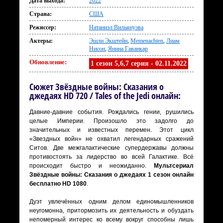
Дата выхода:
2022
Страна:
США
Режиссер:
Натаниэл Вильянуэва
Актеры:
Эшли Экштейн
,
Memenachten
,
Лиам
Нисон
,
Янина Гаванкар
Обновление:
1 сезон 5,6,7 серия - 02.11.2022
Сюжет Звёздные войны: Сказания о
джедаях HD 720 / Tales of the Jedi онлайн:
Давние-давние события. Рождались гении, рушились
целые Империи. Произошло это задолго до
значительных и известных перемен. Этот цикл
«Звездных войн» не охватил легендарных сражений
Ситов. Две межгалактические супердержавы должны
противостоять за лидерство во всей Галактике. Всё
происходит быстро и неожиданно.
Мультсериал
Звёздные войны: Сказания о джедаях 1 сезон онлайн
бесплатно HD 1080
.
Дуэт увлечённых одним делом единомышленников
неугомонна, притормозить их деятельность и обуздать
непомерный интерес ко всему вокруг способны лишь