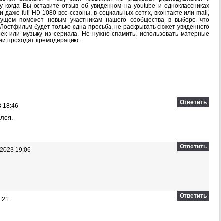
 когда Вы оставите отзыв об увиденном на youtube и одноклассниках
 даже full HD 1080 все сезоны, в социальных сетях, вконтакте или mail,
дущем поможет новым участникам нашего сообщества в выборе что
 Лостфильм будет только одна просьба, не раскрывать сюжет увиденного
рек или музыку из сериала. Не нужно спамить, использовать матерные
рии проходят премодерацию.
Ответить
 18:46
ался.
Ответить
2023 19:06
Ответить
:21