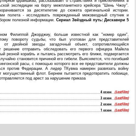
улярной франшизы, рассказывает о странствиях и приключениях в
ьской экспедиции на борту межпланетного крейсера "Шень Чжоу".
ворачивается за десятилетие до сюжета оригинальной истории.
ами полета - исследовать поврежденный межзвездный спутник и
сбором полезной информации.
Сериал Звёздный путь: Дискавери 5
аном Филиппой Джорджиу, больше известной как "номер один",
тому повороту судьбы, что был уготован для представителей
у от двойной звезды загадочный объект, сопротивляющийся
т решение отправить обследовать его первого офицера Майкла
й резной корабль и пытаясь рассмотреть его ближе, подвергается
случайно становится причиной его гибели. Выясняется, что погибший
лингонской расы, с помощью которого все ее представители должны
ься против Федерации. А лидер ТКувма намерен развязать войну
ет могущественный флот. Бернем пытается предотвратить побоище,
отправляется под арест за нарушение приказа
4 сезон
(LostFilm)
3 сезон
(LostFilm)
2 сезон
(LostFilm)
1 сезон
(LostFilm)