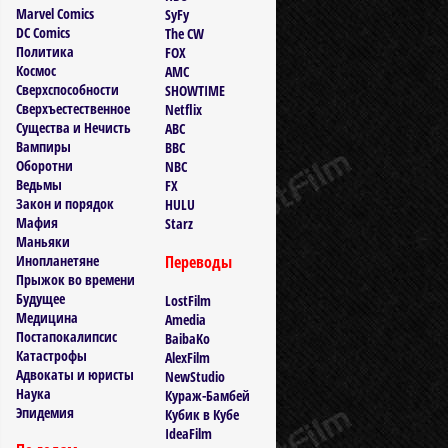
Marvel Comics
SyFy
DC Comics
The CW
Политика
FOX
Космос
AMC
Сверхспособности
SHOWTIME
Сверхъестественное
Netflix
Существа и Нечисть
ABC
Вампиры
BBC
Оборотни
NBC
Ведьмы
FX
Закон и порядок
HULU
Мафия
Starz
Маньяки
Инопланетяне
Переводы
Прыжок во времени
Будущее
LostFilm
Медицина
Amedia
Постапокалипсис
BaibaKo
Катастрофы
AlexFilm
Адвокаты и юристы
NewStudio
Наука
Кураж-Бамбей
Эпидемия
Кубик в Кубе
IdeaFilm