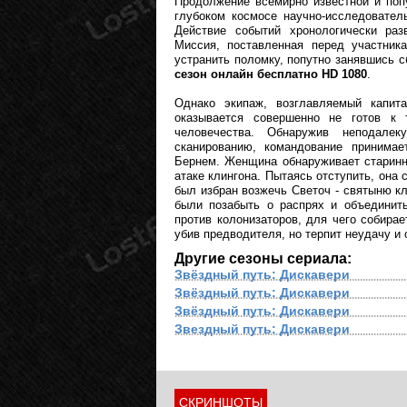
Продолжение всемирно известной и поп
глубоком космосе научно-исследовател
Действие событий хронологически раз
Миссия, поставленная перед участник
устранить поломку, попутно занявшись 
сезон онлайн бесплатно HD 1080
.
Однако экипаж, возглавляемый капит
оказывается совершенно не готов к 
человечества. Обнаружив неподалек
сканированию, командование принимае
Бернем. Женщина обнаруживает старинны
атаке клингона. Пытаясь отступить, она 
был избран возжечь Светоч - святыню к
были позабыть о распрях и объединит
против колонизаторов, для чего собира
убив предводителя, но терпит неудачу и 
Другие сезоны сериала:
Звёздный путь: Дискавери
Звёздный путь: Дискавери
Звёздный путь: Дискавери
Звездный путь: Дискавери
СКРИНШОТЫ