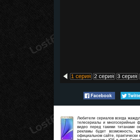
1 серия
2 серия
3 серия
Facebook
Twitt
Любители сериалов всегда жаждут
телесериалы и многосерийные ф
видео перед такими титанами он
рекламы будет возможность,
с
официальном сайте, практически 