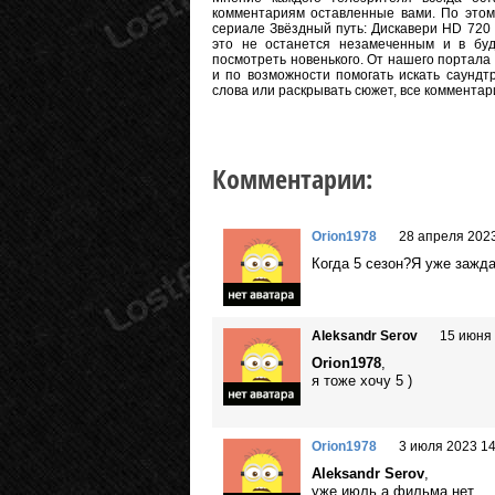
комментариям оставленные вами. По этому
сериале Звёздный путь: Дискавери HD 720 и
это не останется незамеченным и в бу
посмотреть новенького. От нашего портала
и по возможности помогать искать саундт
слова или раскрывать сюжет, все коммента
Комментарии:
Orion1978
28 апреля 2023
Когда 5 сезон?Я уже зажд
Aleksandr Serov
15 июня 
Orion1978
,
я тоже хочу 5 )
Orion1978
3 июля 2023 14
Aleksandr Serov
,
уже июль,а фильма нет