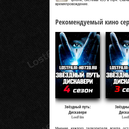
Iphone, системы IOS в mp4. Скач
времяпровождение.
Рекомендуемый кино сер
Звёздный путь:
Звёздны
Дискавери
Диска
LostFilm
Lost
Мнение каждого телезрителя всегда оста