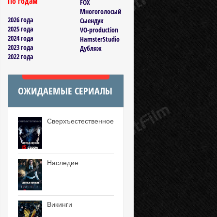
По годам
FOX
Многоголосый
2026 года
Сыендук
2025 года
VO-production
2024 года
HamsterStudio
2023 года
Дубляж
2022 года
ОЖИДАЕМЫЕ СЕРИАЛЫ
Сверхъестественное
Наследие
Викинги