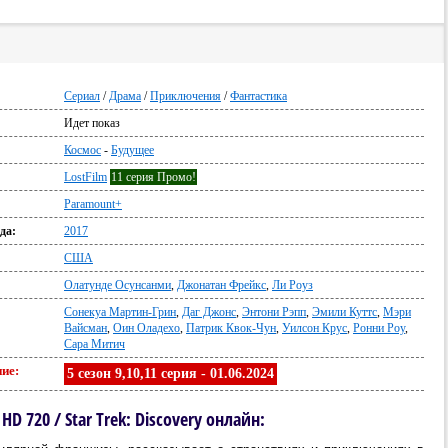
Сериал
/
Драма
/
Приключения
/
Фантастика
Идет показ
:
Космос
-
Будущее
LostFilm
11 серия Промо!
Paramount+
да:
2017
США
Олатунде Осунсанми
,
Джонатан Фрейкс
,
Ли Роуз
Сонекуа Мартин-Грин
,
Даг Джонс
,
Энтони Рэпп
,
Эмили Куттс
,
Мэри
Вайсман
,
Оин Оладехо
,
Патрик Квок-Чун
,
Уилсон Крус
,
Ронни Роу
,
Сара Митич
ие:
5 сезон 9,10,11 серия - 01.06.2024
 720 / Star Trek: Discovery онлайн: