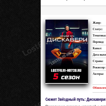
Жанр:
Статус:
Тематика
Перевод:
Канал:
Дата выхо
Страна:
Режиссер:
Актеры:
Обновлен
Сюжет Звёздный путь: Дискавери HD