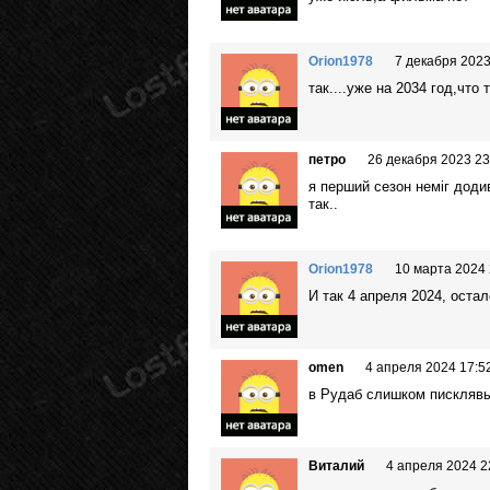
Orion1978
7 декабря 2023
так....уже на 2034 год,что 
петро
26 декабря 2023 23
я перший сезон неміг додив
так..
Orion1978
10 марта 2024 
И так 4 апреля 2024, оста
omen
4 апреля 2024 17:5
в Рудаб слишком писклявы
Виталий
4 апреля 2024 2