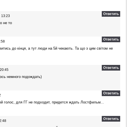
Ответить
 13:23
то не то
Ответить
:58
итись до кінця, а тут люди на 5й чекають. Та що з цим світом не
Ответить
20:45
лось немного подождать)
Ответить
2
й голос, для ГГ не подходит, придется ждать Лостфильм...
Ответить
2:48