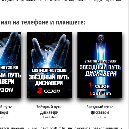
ать будет возможность со временем. ХД качество гарантирует приятное
иал на телефоне и планшете:
й путь:
Звёздный путь:
Звездный путь:
вери
Дискавери
Дискавери
Film
LostFilm
LostFilm
ется важным, и мы, сайт lostfilm.tv, не окажемся равнодушными к