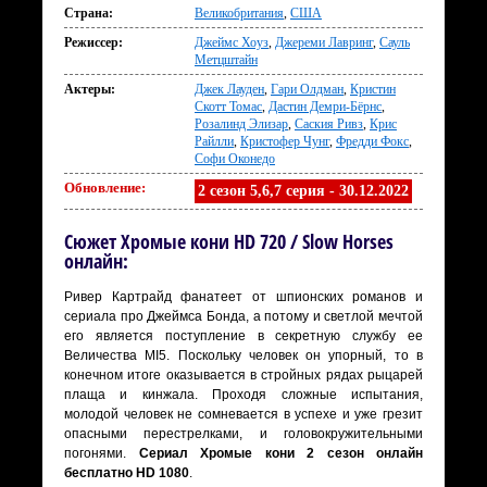
Страна:
Великобритания
,
США
Режиссер:
Джеймс Хоуз
,
Джереми Лавринг
,
Сауль
Метцштайн
Актеры:
Джек Лауден
,
Гари Олдман
,
Кристин
Скотт Томас
,
Дастин Демри-Бёрнс
,
Розалинд Элизар
,
Саския Ривз
,
Крис
Райлли
,
Кристофер Чунг
,
Фредди Фокс
,
Софи Оконедо
Обновление:
2 сезон 5,6,7 серия - 30.12.2022
Сюжет Хромые кони HD 720 / Slow Horses
онлайн:
Ривер Картрайд фанатеет от шпионских романов и
сериала про Джеймса Бонда, а потому и светлой мечтой
его является поступление в секретную службу ее
Величества MI5. Поскольку человек он упорный, то в
конечном итоге оказывается в стройных рядах рыцарей
плаща и кинжала. Проходя сложные испытания,
молодой человек не сомневается в успехе и уже грезит
опасными перестрелками, и головокружительными
погонями.
Сериал Хромые кони 2 сезон онлайн
бесплатно HD 1080
.