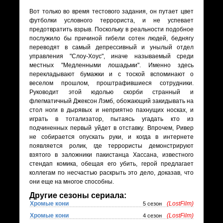
Вот только во время тестового задания, он путает цвет
футболки условного террориста, и не успевает
предотвратить взрыв. Поскольку в реальности подобное
послужило бы причиной гибели сотен людей, беднягу
переводят в самый депрессивный и унылый отдел
управления "Слоу-Хоус", иначе называемый среди
местных "Медленными лошадьми". Именно здесь
перекладывают бумажки и с тоской вспоминают о
веселом прошлом, проштрафившиеся сотрудники.
Руководит этой юдолью скорби странный и
флегматичный Джексон Лэмб, обожающий закидывать на
стол ноги в дырявых и неприятно пахнущих носках, и
играть в тотализатор, пытаясь угадать кто из
подчиненных первый уйдет в отставку. Впрочем, Ривер
не собирается опускать руки, и когда в интернете
появляется ролик, где террористы демонстрируют
взятого в заложники пакистанца Хассана, известного
стендап комика, обещая его убить, герой предлагает
коллегам по несчастью раскрыть это дело, доказав, что
они еще на многое способны.
Другие сезоны сериала:
Хромые кони
(LostFilm)
5 сезон
Хромые кони
(LostFilm)
4 сезон