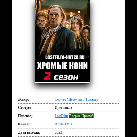
Жанр:
Сериал
/
Детектив
/
Триллер
Статус:
Идет показ
Перевод:
LostFilm
7 серия Промо!
Канал:
Apple TV +
Дата выхода:
2022