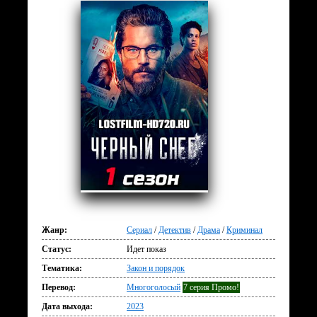
Жанр:
Сериал
/
Детектив
/
Драма
/
Криминал
Статус:
Идет показ
Тематика:
Закон и порядок
Перевод:
Многоголосый
7 серия Промо!
Дата выхода:
2023