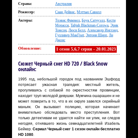
Страна:
Австралия
Режиссер:
Сиан Дейвис
,
Мэттью Савилл
Актеры:
Трэвис Фиммел
,
Брук Сатчуэлл
,
Кести
Морасси
,
Talijah Blackman-Corowa
,
Эрик
Томсон
,
Люси Белл
,
Александр Инглэнд
,
Гулливер МакГрат
,
Энтони Шарп
,
Ли
Джонс
Обновление:
1 сезон 5,6,7 серия - 20.01.2023
Сюжет Черный снег HD 720 / Black Snow
онлайн:
1995 год, небольшой городок под названием Эшфорд
потрясает ужасная трагедия: местный житель,
прогуливаясь с собакой по окрестностям провинции,
находит труп молодой девушки. Мужчина ошарашен и не
может поверить в то, что в их округе завелся серийный
маньяк. Он вызывает полицию, которая начинает
внимательно обследовать место преступления. Вот
только детективам не удается найти ни улик, ни следов
негодяя, отнявшего жизнь семнадцатилетней Изабель
Бейкер.
Сериал Черный снег 1 сезон онлайн бесплатно
HD 1080
.