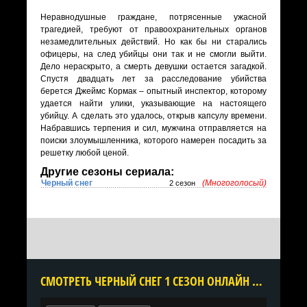
Неравнодушные граждане, потрясенные ужасной
трагедией, требуют от правоохранительных органов
незамедлительных действий. Но как бы ни старались
офицеры, на след убийцы они так и не смогли выйти.
Дело нераскрыто, а смерть девушки остается загадкой.
Спустя двадцать лет за расследование убийства
берется Джеймс Кормак – опытный инспектор, которому
удается найти улики, указывающие на настоящего
убийцу. А сделать это удалось, открыв капсулу времени.
Набравшись терпения и сил, мужчина отправляется на
поиски злоумышленника, которого намерен посадить за
решетку любой ценой.
Другие сезоны сериала:
Черный снег
(Многоголосый)
2 сезон
CМОТРЕТЬ ЧЕРНЫЙ СНЕГ 1 СЕЗОН ОНЛАЙН В ХОРОШЕМ КАЧЕСТВЕ ВСЕ СЕРИИ ПОДРЯД БЕСПЛАТНО