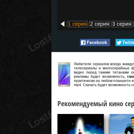
1 серия
2 серия
3 серия
Facebook
Twitt
Любители сериалов всегда жаждут
телесериалы и многосерийные ф
видео перед такими титанами он
рекламы будет возможность,
смо
практически на любом планшете и 
mp4. Скачать будет возможность с
Рекомендуемый кино сер