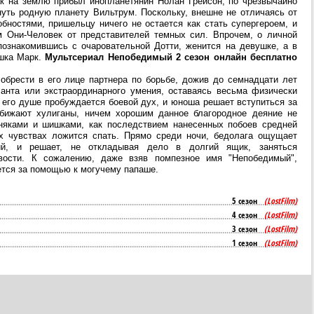
ак на землю прибыл инопланетянин Нолан Грейсон, по чрезвычайно
уть родную планету Вильтрум. Поскольку, внешне не отличаясь от
бностями, пришельцу ничего не остается как стать супергероем, и
 Они-Человек от представителей темных сил. Впрочем, о личной
познакомившись с очаровательной Дотти, женится на девушке, а в
ишка Марк.
Мультсериал Непобедимый 2 сезон онлайн бесплатно
обрести в его лице партнера по борьбе, дожив до семнадцати лет
ланта или экстраординарного умения, оставаясь весьма физически
 его душе пробуждается боевой дух, и юноша решает вступиться за
обижают хулиганы, ничем хорошим данное благородное деяние не
няками и шишками, как последствием нанесенных побоев средней
х чувствах ложится спать. Прямо среди ночи, бедолага ощущает
ний, и решает, не откладывая дело в долгий ящик, заняться
вости. К сожалению, даже взяв помпезное имя "Непобедимый",
ется за помощью к могучему папаше.
5 сезон
(LostFilm)
4 сезон
(LostFilm)
3 сезон
(LostFilm)
1 сезон
(LostFilm)