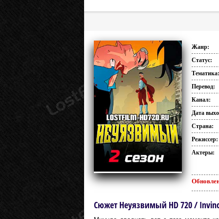
Жанр:
Статус:
Тематика
Перевод:
Канал:
Дата выхо
Страна:
Режиссер:
Актеры:
Обновлен
Сюжет Неуязвимый HD 720 / Invinc