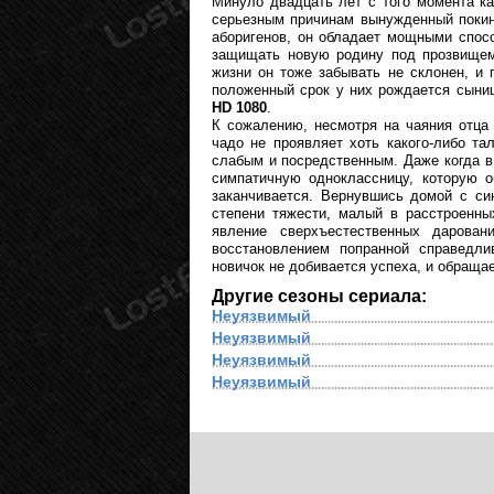
Минуло двадцать лет с того момента к
серьезным причинам вынужденный покин
аборигенов, он обладает мощными спосо
защищать новую родину под прозвищем
жизни он тоже забывать не склонен, и 
положенный срок у них рождается сын
HD 1080
.
К сожалению, несмотря на чаяния отца 
чадо не проявляет хоть какого-либо та
слабым и посредственным. Даже когда в
симпатичную одноклассницу, которую 
заканчивается. Вернувшись домой с си
степени тяжести, малый в расстроенны
явление сверхъестественных дарова
восстановлением попранной справедли
новичок не добивается успеха, и обраща
Другие сезоны сериала:
Неуязвимый
Неуязвимый
Неуязвимый
Неуязвимый