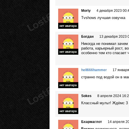
Morty
4 декабря 2023 00:
Tvshows лучшая озвучка
Богдан
13 декабря 2023 
Никогда не понимал зачем 
работа, карьерный рост, в
особенно тем кто спасает 
hell666hammer
17 января
странно под водой он в ма
Sokes
8 апреля 2024 16:
Классный мульт! Ждёмс 3 
Бхармаглот
14 апреля 2
Богдан
,возможность встро