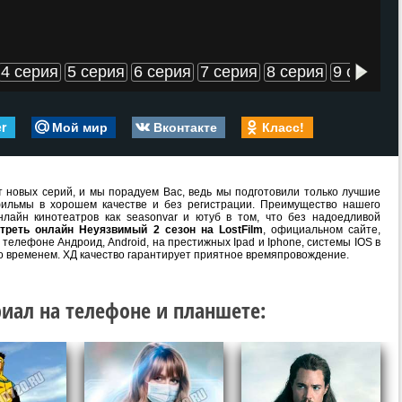
4 серия
5 серия
6 серия
7 серия
8 серия
9 серия
er
Мой мир
Вконтакте
Класс!
 новых серий, и мы порадуем Вас, ведь мы подготовили только лучшие
ильмы в хорошем качестве и без регистрации. Преимущество нашего
лайн кинотеатров как seasonvar и ютуб в том, что без надоедливой
треть онлайн Неуязвимый 2 сезон на LostFilm
, официальном сайте,
телефоне Андроид, Android, на престижных Ipad и Iphone, системы IOS в
о временем. ХД качество гарантирует приятное времяпровождение.
иал на телефоне и планшете: