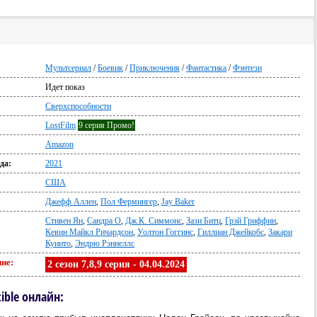
Мультсериал
/
Боевик
/
Приключения
/
Фантастика
/
Фэнтези
Идет показ
:
Сверхспособности
LostFilm
9 серия Промо!
Amazon
да:
2021
США
Джефф Аллен
,
Пол Фермингер
,
Jay Baker
Стивен Ян
,
Сандра О
,
Дж.К. Симмонс
,
Зази Битц
,
Грэй Гриффин
,
Кевин Майкл Ричардсон
,
Уолтон Гоггинс
,
Гиллиан Джейкобс
,
Закари
Куинто
,
Эндрю Рэннеллс
ие:
2 сезон 7,8,9 серия - 04.04.2024
ible онлайн: