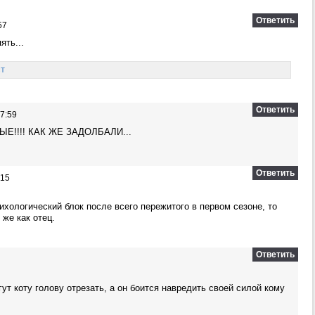
Ответить
57
ять...
ст
Ответить
7:59
!!!! КАК ЖЕ ЗАДОЛБАЛИ...
Ответить
:15
сихологический блок после всего пережитого в первом сезоне, то
 же как отец.
Ответить
гут коту голову отрезать, а он боится навредить своей силой кому