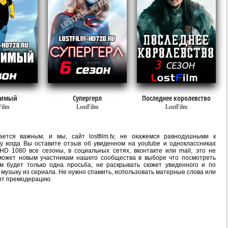
вимый
Супергерл
Последнее королевство
Film
LostFilm
LostFilm
ется важным, и мы, сайт lostfilm.tv, не окажемся равнодушными к
 когда Вы оставите отзыв об увиденном на youtube и одноклассниках
D 1080 все сезоны, в социальных сетях, вконтакте или mail, это не
ожет новым участникам нашего сообщества в выборе что посмотреть
м будет только одна просьба, не раскрывать сюжет увиденного и по
 музыку из сериала. Не нужно спамить, использовать матерные слова или
ят премодерацию.