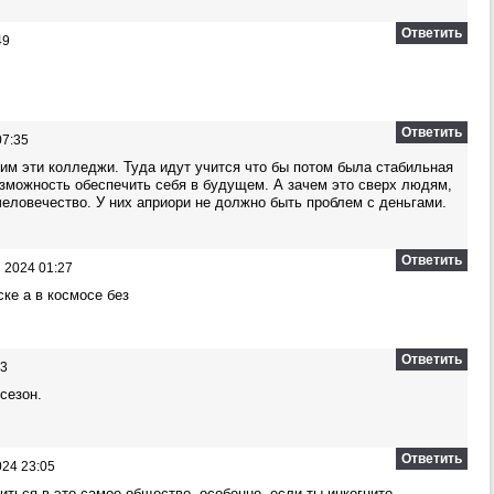
Ответить
49
Ответить
07:35
им эти колледжи. Туда идут учится что бы потом была стабильная
озможность обеспечить себя в будущем. А зачем это сверх людям,
человечество. У них априори не должно быть проблем с деньгами.
Ответить
 2024 01:27
ске а в космосе без
Ответить
23
сезон.
Ответить
024 23:05
иться в это самое общество, особенно, если ты инкогнито