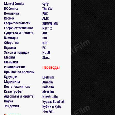
Marvel Comics
SyFy
DC Comics
The CW
Политика
FOX
Космос
AMC
Сверхспособности
SHOWTIME
Сверхъестественное
Netflix
Существа и Нечисть
ABC
Вампиры
BBC
Оборотни
NBC
Ведьмы
FX
Закон и порядок
HULU
Мафия
Starz
Маньяки
Инопланетяне
Переводы
Прыжок во времени
Будущее
LostFilm
Медицина
Amedia
Постапокалипсис
BaibaKo
Катастрофы
AlexFilm
Адвокаты и юристы
NewStudio
Наука
Кураж-Бамбей
Эпидемия
Кубик в Кубе
IdeaFilm