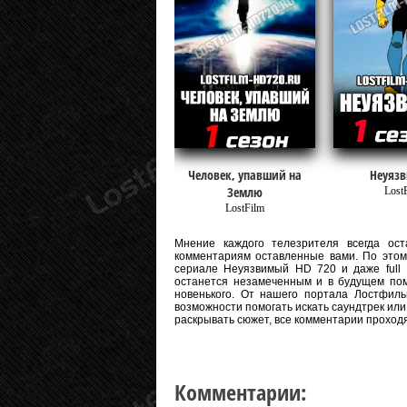
Человек, упавший на
Неуяз
Землю
Lost
LostFilm
Мнение каждого телезрителя всегда оста
комментариям оставленные вами. По этому
сериале Неуязвимый HD 720 и даже full H
останется незамеченным и в будущем пом
новенького. От нашего портала Лостфиль
возможности помогать искать саундтрек или
раскрывать сюжет, все комментарии проход
Комментарии: