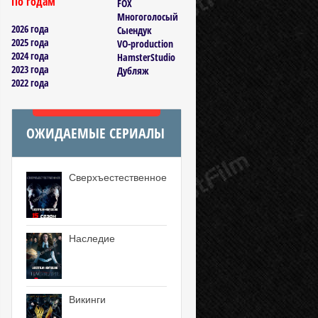
По годам
FOX
Многоголосый
2026 года
Сыендук
2025 года
VO-production
2024 года
HamsterStudio
2023 года
Дубляж
2022 года
ОЖИДАЕМЫЕ СЕРИАЛЫ
Сверхъестественное
Наследие
Викинги