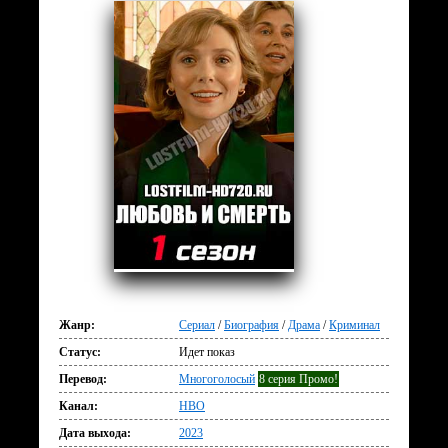
Жанр:
Сериал
/
Биография
/
Драма
/
Криминал
Статус:
Идет показ
Перевод:
Многоголосый
8 серия Промо!
Канал:
HBO
Дата выхода:
2023