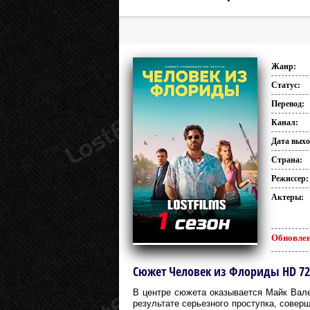
Жанр:
Статус:
Перевод:
Канал:
Дата выхо
Страна:
Режиссер:
Актеры:
Обновлен
Сюжет Человек из Флориды HD 720 
В центре сюжета оказывается Майк Вале
результате серьезного проступка, совер