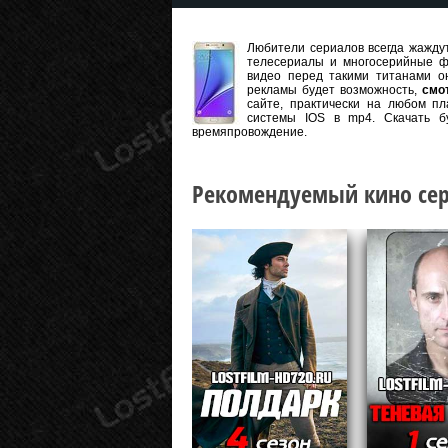
Любители сериалов всегда жаждут
телесериалы и многосерийные ф
видео перед такими титанами он
рекламы будет возможность,
смо
сайте, практически на любом пл
системы IOS в mp4. Скачать б
времяпровождение.
Рекомендуемый кино сер