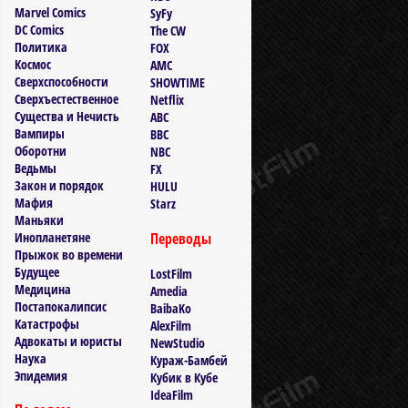
Marvel Comics
SyFy
DC Comics
The CW
Политика
FOX
Космос
AMC
Сверхспособности
SHOWTIME
Сверхъестественное
Netflix
Существа и Нечисть
ABC
Вампиры
BBC
Оборотни
NBC
Ведьмы
FX
Закон и порядок
HULU
Мафия
Starz
Маньяки
Инопланетяне
Переводы
Прыжок во времени
Будущее
LostFilm
Медицина
Amedia
Постапокалипсис
BaibaKo
Катастрофы
AlexFilm
Адвокаты и юристы
NewStudio
Наука
Кураж-Бамбей
Эпидемия
Кубик в Кубе
IdeaFilm