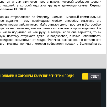
ерь он и сам является преступником, который добывает деньги
 с мафией, у которой одолжил крупную денежную сумму.
Сериал
есплатно HD 1080
.
ерсонаж отправляется во Флориду. Феликс - местный криминальный
ьное задание - ему необходимо любым способом отыскать его
своим новым избранником. Майк считает дело простым и без особых
третив ее, понимает, что мафиози сам виноват в происходящем. Он
 часто поднимал на нее руку, а теперь, если она вернется, то ей
ую, поэтому отпускает, даже не подозревая, в какие неприятности
 придется скрываться от людей Феликса, так как они не оставят это
дует местная полиция, которая собирается посадить Валентайна за
CМОТРЕТЬ ЧЕЛОВЕК ИЗ ФЛОРИДЫ 1 СЕЗОН ОНЛАЙН В ХОРОШЕМ КАЧЕСТВЕ ВСЕ СЕРИИ ПОДРЯД БЕСПЛАТНО