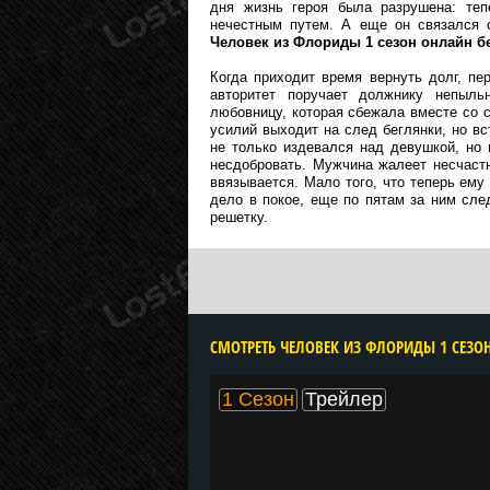
дня жизнь героя была разрушена: теп
нечестным путем. А еще он связался
Человек из Флориды 1 сезон онлайн б
Когда приходит время вернуть долг, п
авторитет поручает должнику непыл
любовницу, которая сбежала вместе со 
усилий выходит на след беглянки, но вс
не только издевался над девушкой, но и
несдобровать. Мужчина жалеет несчастн
ввязывается. Мало того, что теперь ему
дело в покое, еще по пятам за ним сле
решетку.
1 Сезон
Трейлер