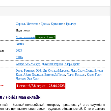
Сериал
/
Детектив
/
Драма
/
Криминал
/
Триллер
Идет показ
Многоголосый
8 серия Промо!
Netflix
да:
2023
США
Хайфа Аль-Мансур
,
Джулиан Фарино
,
Кларк Грегг
Эдгар Рамирес
,
Эбби Ли
,
Отмара Марреро
,
Лекс Скотт Дэвис
,
Эмори
Коэн
,
Айзиа Джонсон
,
Энтони ЛаПалья
,
Лорен Бульоли
,
Кларк Грегг
,
Леонард Эрл Хауз
ие:
1 сезон 6,7,8 серия - 23.04.2023
/ Florida Man онлайн:
нтайн - бывший полицейский, которому пришлось уйти со службы в
шенного при выполнении своих трудовых обязанностей. С того самого