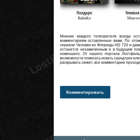
Полдарк
Теневая
BaibaKo
Многог
Мнение каждого телезрителя всегда оста
комментариям оставленные вами. По этому
сериале Человек из Флориды HD 720 и даже f
останется незамеченным и в будущем пом
новенького. От нашего портала Лостфиль
возможности помогать искать саундтрек или
раскрывать сюжет, все комментарии проход
Комментировать