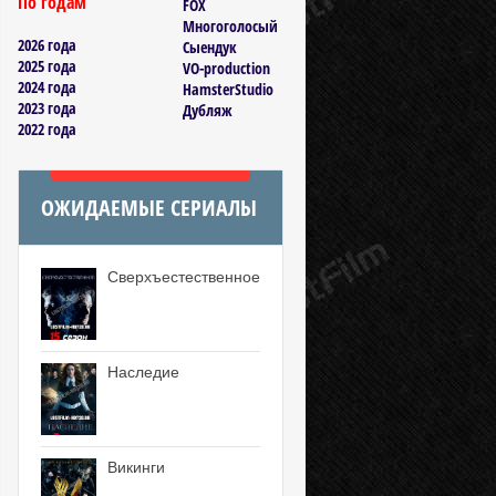
По годам
FOX
Многоголосый
2026 года
Сыендук
2025 года
VO-production
2024 года
HamsterStudio
2023 года
Дубляж
2022 года
ОЖИДАЕМЫЕ СЕРИАЛЫ
Сверхъестественное
Наследие
Викинги