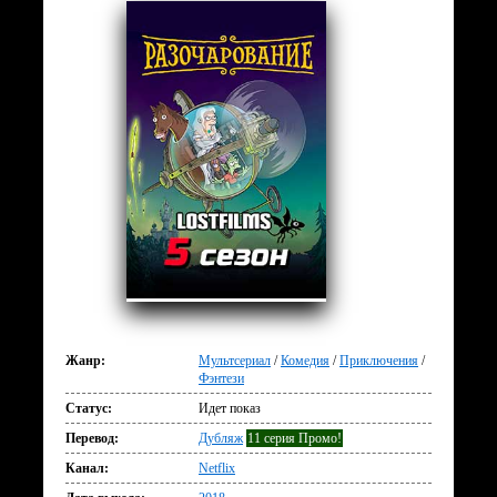
Жанр:
Мультсериал
/
Комедия
/
Приключения
/
Фэнтези
Статус:
Идет показ
Перевод:
Дубляж
11 серия Промо!
Канал:
Netflix