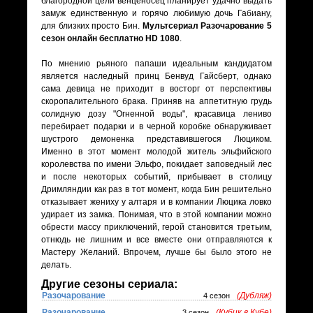
благородной цели венценосец планирует удачно выдать
замуж единственную и горячо любимую дочь Габиану,
для близких просто Бин.
Мультсериал Разочарование 5
сезон онлайн бесплатно HD 1080
.
По мнению рьяного папаши идеальным кандидатом
является наследный принц Бенвуд Гайсберт, однако
сама девица не приходит в восторг от перспективы
скоропалительного брака. Приняв на аппетитную грудь
солидную дозу "Огненной воды", красавица лениво
перебирает подарки и в черной коробке обнаруживает
шустрого демоненка представившегося Люциком.
Именно в этот момент молодой житель эльфийского
королевства по имени Эльфо, покидает заповедный лес
и после некоторых событий, прибывает в столицу
Дримляндии как раз в тот момент, когда Бин решительно
отказывает жениху у алтаря и в компании Люцика ловко
удирает из замка. Понимая, что в этой компании можно
обрести массу приключений, герой становится третьим,
отнюдь не лишним и все вместе они отправляются к
Мастеру Желаний. Впрочем, лучше бы было этого не
делать.
Другие сезоны сериала:
Разочарование
(Дубляж)
4 сезон
Разочарование
(Кубик в Кубе)
3 сезон