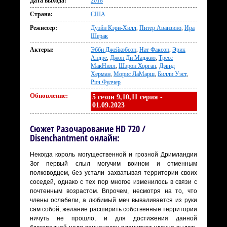
Дата выхода:
2018
Страна:
США
Режиссер:
Дуэйн Кэри-Хилл
,
Питер Аванзино
,
Ира
Шерак
Актеры:
Эбби Джейкобсон
,
Нат Факсон
,
Эрик
Андре
,
Джон Ди Маджио
,
Тресс
МакНилл
,
Шэрон Хорган
,
Дэвид
Херман
,
Морис ЛаМарш
,
Билли Уэст
,
Рич Фулчер
Обновление:
5 сезон 9,10,11 серия -
01.09.2023
Сюжет Разочарование HD 720 /
Disenchantment онлайн:
Некогда король могущественной и грозной Дримландии
Зог первый слыл могучим воином и отменным
полководцем, без устали захватывая территории своих
соседей, однако с тех пор многое изменилось в связи с
почтенным возрастом. Впрочем, несмотря на то, что
члены ослабели, а любимый меч вываливается из руки
сам собой, желание расширить собственные территории
ничуть не прошло, и для достижения данной