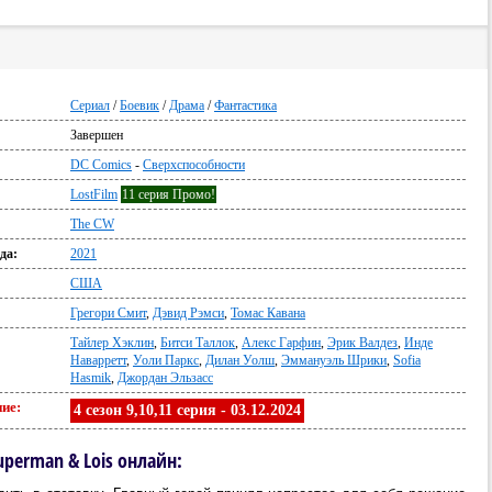
Сериал
/
Боевик
/
Драма
/
Фантастика
Завершен
:
DC Comics
-
Сверхспособности
LostFilm
11 серия Промо!
The CW
да:
2021
США
Грегори Смит
,
Дэвид Рэмси
,
Томас Кавана
Тайлер Хэклин
,
Битси Таллок
,
Алекс Гарфин
,
Эрик Валдез
,
Инде
Наварретт
,
Уоли Паркс
,
Дилан Уолш
,
Эммануэль Шрики
,
Sofia
Hasmik
,
Джордан Эльзасс
ие:
4 сезон 9,10,11 серия - 03.12.2024
uperman & Lois онлайн: