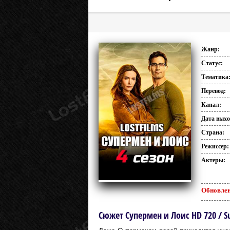
Жанр:
Статус:
Тематика
Перевод:
Канал:
Дата выхо
Страна:
Режиссер:
Актеры:
Обновлен
Сюжет Супермен и Лоис HD 720 / S