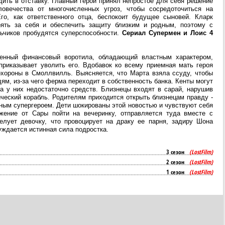
ить в отставку. Главный герой принял непростое для себя решение
овечества от многочисленных угроз, чтобы сосредоточиться на
го, как ответственного отца, беспокоит будущее сыновей. Кларк
оять за себя и обеспечить защиту близким и родным, поэтому с
льчиков пробудятся суперспособности.
Сериал Супермен и Лоис 4
енный финансовый воротила, обладающий властным характером,
 приказывает уволить его. Вдобавок ко всему приемная мать героя
охороны в Смоллвилль. Выясняется, что Марта взяла ссуду, чтобы
м, из-за чего ферма переходит в собственность банка. Кенты могут
ка у них недостаточно средств. Близнецы входят в сарай, нарушив
ический корабль. Родителям приходится открыть близнецам правду -
ным супергероем. Дети шокированы этой новостью и чувствуют себя
жение от Сары пойти на вечеринку, отправляется туда вместе с
елует девочку, что провоцирует на драку ее парня, задиру Шона
уждается истинная сила подростка.
3 сезон
(LostFilm)
2 сезон
(LostFilm)
1 сезон
(LostFilm)