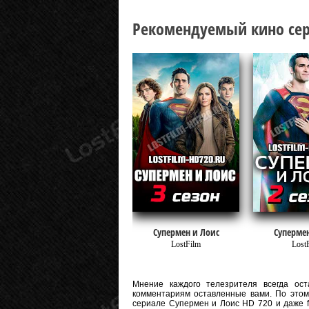
Рекомендуемый кино сер
Супермен и Лоис
Супермен
LostFilm
Lost
Мнение каждого телезрителя всегда оста
комментариям оставленные вами. По этому
сериале Супермен и Лоис HD 720 и даже ful