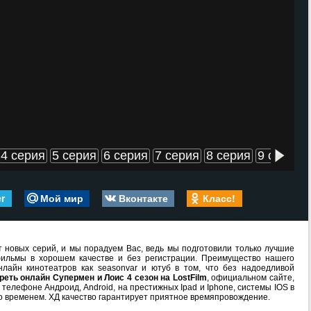
4 серия
5 серия
6 серия
7 серия
8 серия
9 серия
er
Мой мир
Вконтакте
Класс!
 новых серий, и мы порадуем Вас, ведь мы подготовили только лучшие
ильмы в хорошем качестве и без регистрации. Преимущество нашего
лайн кинотеатров как seasonvar и ютуб в том, что без надоедливой
реть онлайн Супермен и Лоис 4 сезон на LostFilm
, официальном сайте,
телефоне Андроид, Android, на престижных Ipad и Iphone, системы IOS в
о временем. ХД качество гарантирует приятное времяпровождение.