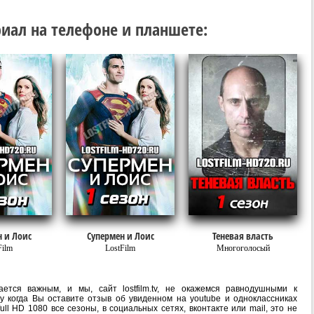
иал на телефоне и планшете:
 и Лоис
Супермен и Лоис
Теневая власть
Film
LostFilm
Многоголосый
ется важным, и мы, сайт lostfilm.tv, не окажемся равнодушными к
 когда Вы оставите отзыв об увиденном на youtube и одноклассниках
l HD 1080 все сезоны, в социальных сетях, вконтакте или mail, это не