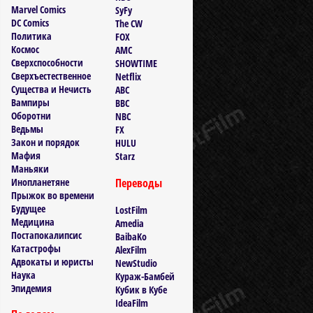
Marvel Comics
SyFy
DC Comics
The CW
Политика
FOX
Космос
AMC
Сверхспособности
SHOWTIME
Сверхъестественное
Netflix
Существа и Нечисть
ABC
Вампиры
BBC
Оборотни
NBC
Ведьмы
FX
Закон и порядок
HULU
Мафия
Starz
Маньяки
Инопланетяне
Переводы
Прыжок во времени
Будущее
LostFilm
Медицина
Amedia
Постапокалипсис
BaibaKo
Катастрофы
AlexFilm
Адвокаты и юристы
NewStudio
Наука
Кураж-Бамбей
Эпидемия
Кубик в Кубе
IdeaFilm