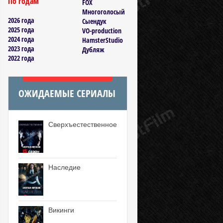
По годам
FOX
Многоголосый
2026 года
Сыендук
2025 года
VO-production
2024 года
HamsterStudio
2023 года
Дубляж
2022 года
ОЖИДАЕМЫЕ СЕРИАЛЫ
Сверхъестественное
Наследие
Викинги