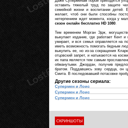
Даже Суперменам порой приходится уход
оставить тяжелый труд по защите чел
семейной жизни и воспитании детей. Е
желает, чтоб они были способны пост
нетерпением ждет момента, когда у ма
сезон онлайн бесплатно HD 1080
.
Тем временем Морган Эдж, могуществ
выкупает издание, где работает Кент и
умирает, и вся семья оправляется на п
иметь возможность помогать бедным людя
выкупить ее, но из-за сокращения Клар
отцовский запрет, и натыкаются на косм
их папа является тем самым прославлен
обманутыми. Джордан, получив предло
братом. Поддавшись зову сердца, он ц
Смита. В последовавшей потасовке проб
Другие сезоны сериала:
Супермен и Лоис
Супермен и Лоис
Супермен и Лоис
СКРИНШОТЫ