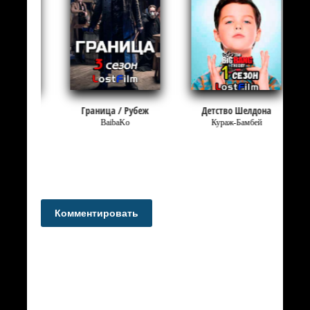
бы
Граница / Рубеж
Детство Шелдона
м
BaibaKo
Кураж-Бамбей
Комментировать