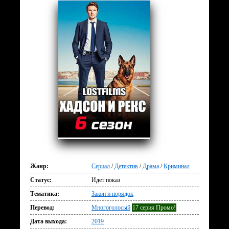
Жанр:
Сериал
/
Детектив
/
Драма
/
Криминал
Статус:
Идет показ
Тематика:
Закон и порядок
Перевод:
Многоголосый
17 серия Промо!
Дата выхода:
2019