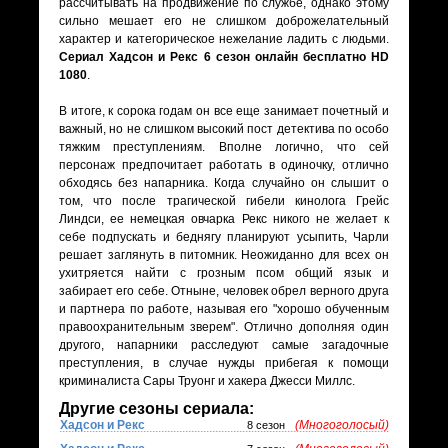
рассчитывать на продвижение по службе, однако этому
сильно мешает его не слишком доброжелательный
характер и категорическое нежелание ладить с людьми.
Сериал Хадсон и Рекс 6 сезон онлайн бесплатно HD
1080
.
В итоге, к сорока годам он все еще занимает почетный и
важный, но не слишком высокий пост детектива по особо
тяжким преступлениям. Вполне логично, что сей
персонаж предпочитает работать в одиночку, отлично
обходясь без напарника. Когда случайно он слышит о
том, что после трагической гибели кинолога Грейс
Линдси, ее немецкая овчарка Рекс никого не желает к
себе подпускать и беднягу планируют усыпить, Чарли
решает заглянуть в питомник. Неожиданно для всех он
ухитряется найти с грозным псом общий язык и
забирает его себе. Отныне, человек обрел верного друга
и партнера по работе, называя его "хорошо обученным
правоохранительным зверем". Отлично дополняя один
другого, напарники расследуют самые загадочные
преступления, в случае нужды прибегая к помощи
криминалиста Сары Труонг и хакера Джесси Миллс.
Другие сезоны сериала:
Хадсон и Рекс
(Многоголосый)
8 сезон