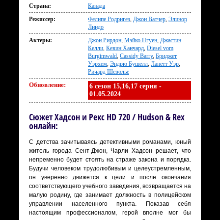
Страна:
Канада
Режиссер:
Фелипе Родригез
,
Джон Ватчер
,
Элинор
Линдо
Актеры:
Джон Рирдон
,
Мэйко Нгуен
,
Джастин
Келли
,
Кевин Ханчард
,
Diesel vom
Burgimwald
,
Cassidy Barry
,
Бриджет
Уэрхем
,
Эндрю Бушелл
,
Ланетт Уэр
,
Ричард Шеволье
Обновление:
6 сезон 15,16,17 серия -
01.05.2024
Сюжет Хадсон и Рекс HD 720 / Hudson & Rex
онлайн:
С детства зачитываясь детективными романами, юный
житель города Сент-Джон, Чарли Хадсон решает, что
непременно будет стоять на страже закона и порядка.
Будучи человеком трудолюбивым и целеустремленным,
он уверенно движется к цели и после окончания
соответствующего учебного заведения, возвращается на
малую родину, где занимает должность в полицейском
управлении населенного пункта. Показав себя
настоящим профессионалом, герой вполне мог бы