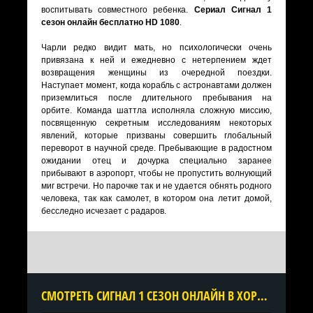
воспитывать совместного ребенка.
Сериал Сигнал 1
сезон онлайн бесплатно HD 1080
.
Чарли редко видит мать, но психологически очень
привязана к ней и ежедневно с нетерпением ждет
возвращения женщины из очередной поездки.
Наступает момент, когда корабль с астронавтами должен
приземлиться после длительного пребывания на
орбите. Команда шаттла исполняла сложную миссию,
посвященную секретным исследованиям некоторых
явлений, которые призваны совершить глобальный
переворот в научной среде. Пребывающие в радостном
ожидании отец и дочурка специально заранее
прибывают в аэропорт, чтобы не пропустить волнующий
миг встречи. Но парочке так и не удается обнять родного
человека, так как самолет, в котором она летит домой,
бесследно исчезает с радаров.
CМОТРЕТЬ СИГНАЛ 1 СЕЗОН ОНЛАЙН В ХОРОШЕМ КАЧЕСТВЕ ВСЕ СЕРИИ ПОДРЯД БЕСПЛАТНО