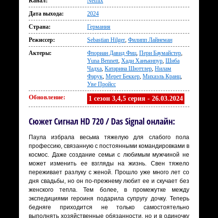
Канал:
Netflix
Дата выхода:
2024
Страна:
Германия
Режиссер:
Sebastian Hilger
,
Филипп Лайнеман
Актеры:
Флориан Давид Фиц
,
Пери Баумайстер
,
Yuna Bennett
,
Хади Ханъянпур
,
Шиба
Чадха
,
Катарина Шюттлер
,
Нилам
Фарук
,
Мерет Беккер
,
Михаэль Кранц
,
Уве Пройсс
Обновление:
1 сезон 3,4,5 серия - 26.03.2024
Сюжет Сигнал HD 720 / Das Signal онлайн:
Паула избрала весьма тяжелую для слабого пола
профессию, связанную с постоянными командировками в
космос. Даже создание семьи с любимым мужчиной не
может изменить ее взгляды на жизнь. Свен тяжело
переживает разлуку с женой. Прошло уже много лет со
дня свадьбы, но он по-прежнему любит ее и скучает без
женского тепла. Тем более, в промежутке между
экспедициями героиня подарила супругу дочку. Теперь
бедняге приходится не только самостоятельно
выполнять хозяйственные обязанности, но и в одиночку