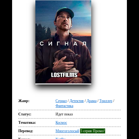
Жанр:
Сериал
/
Детектив
/
Драма
/
Триллер
/
Фантастика
Статус:
Идет показ
Тематика:
Космос
Перевод:
Многоголосый
5 серия Промо!