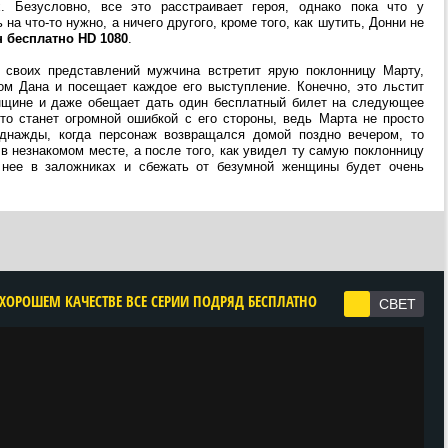
. Безусловно, все это расстраивает героя, однако пока что у
на что-то нужно, а ничего другого, кроме того, как шутить, Донни не
н бесплатно HD 1080
.
 своих представлений мужчина встретит ярую поклонницу Марту,
ом Дана и посещает каждое его выступление. Конечно, это льстит
нщине и даже обещает дать один бесплатный билет на следующее
это станет огромной ошибкой с его стороны, ведь Марта не просто
днажды, когда персонаж возвращался домой поздно вечером, то
в незнакомом месте, а после того, как увидел ту самую поклонницу
у нее в заложниках и сбежать от безумной женщины будет очень
 ХОРОШЕМ КАЧЕСТВЕ ВСЕ СЕРИИ ПОДРЯД БЕСПЛАТНО