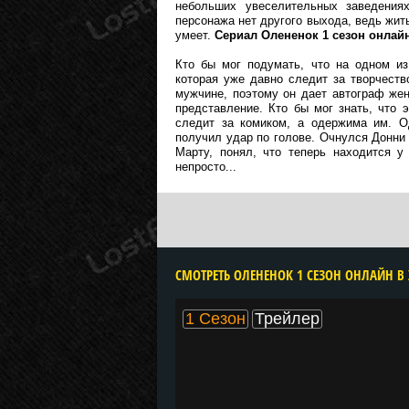
небольших увеселительных заведениях
персонажа нет другого выхода, ведь жить 
умеет.
Сериал Олененок 1 сезон онлай
Кто бы мог подумать, что на одном из
которая уже давно следит за творчеств
мужчине, поэтому он дает автограф же
представление. Кто бы мог знать, что 
следит за комиком, а одержима им. О
получил удар по голове. Очнулся Донни 
Марту, понял, что теперь находится 
непросто...
CМОТРЕТЬ ОЛЕНЕНОК 1 СЕЗОН ОНЛАЙН В
1 Сезон
Трейлер