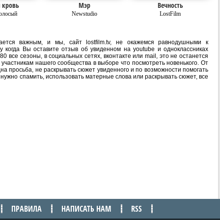
 кровь
Мэр
Вечность
олосый
Newstudio
LostFilm
ется важным, и мы, сайт lostfilm.tv, не окажемся равнодушными к
 когда Вы оставите отзыв об увиденном на youtube и одноклассниках
0 все сезоны, в социальных сетях, вконтакте или mail, это не останется
участникам нашего сообщества в выборе что посмотреть новенького. От
на просьба, не раскрывать сюжет увиденного и по возможности помогать
е нужно спамить, использовать матерные слова или раскрывать сюжет, все
ПРАВИЛА
НАПИСАТЬ НАМ
RSS