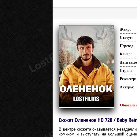
Жанр:
Статус:
Перевод:
Канал:
Дата выхо
Страна:
Режиссер:
Актеры:
Обновлен
Сюжет Олененок HD 720 / Baby Rei
В центре сюжета оказывается незадачли
комиком и выступать на большой сцене