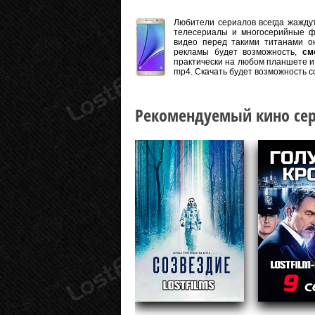
Любители сериалов всегда жаждут
телесериалы и многосерийные ф
видео перед такими титанами он
рекламы будет возможность,
см
практически на любом планшете и 
mp4. Скачать будет возможность с
Рекомендуемый кино сер