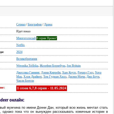
Сериал
/
Биография
/
Драма
Идет показ
Многоголосый
8 серия Промо!
Netflix
да:
2024
Великобритания
Weronika Tofilska
,
Жозефин Борнебуш
,
Jon Brittain
Джессика Ганнинг
,
Дэнни Киррейн
,
Хью Коулз
,
Ричард Гэдд
,
Nava
Mau
,
Хлоя Драйвер
,
Том Гудман-Хилл
,
Джэми Мичи
,
Джо Боун
,
Чарли Бентли
ие:
1 сезон 6,7,8 серия - 11.05.2024
ndeer онлайн:
вый мужчина по имени Донни Дан, который всю жизнь мечтал стать
, однако пока что он вынужден рассказывать комичные истории в