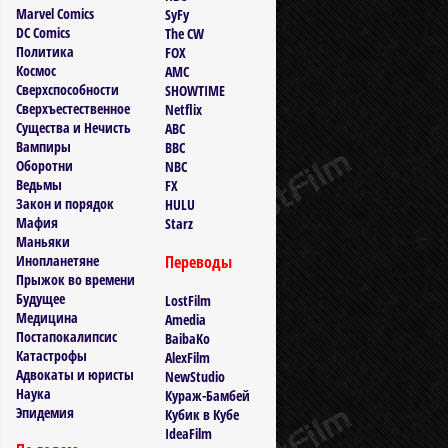
Marvel Comics
SyFy
DC Comics
The CW
Политика
FOX
Космос
AMC
Сверхспособности
SHOWTIME
Сверхъестественное
Netflix
Существа и Нечисть
ABC
Вампиры
BBC
Оборотни
NBC
Ведьмы
FX
Закон и порядок
HULU
Мафия
Starz
Маньяки
Инопланетяне
Переводы
Прыжок во времени
Будущее
LostFilm
Медицина
Amedia
Постапокалипсис
BaibaKo
Катастрофы
AlexFilm
Адвокаты и юристы
NewStudio
Наука
Кураж-Бамбей
Эпидемия
Кубик в Кубе
IdeaFilm