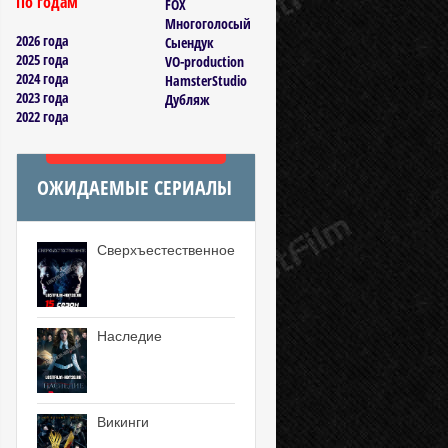
По годам
FOX
Многоголосый
2026 года
Сыендук
2025 года
VO-production
2024 года
HamsterStudio
2023 года
Дубляж
2022 года
ОЖИДАЕМЫЕ СЕРИАЛЫ
Сверхъестественное
Наследие
Викинги