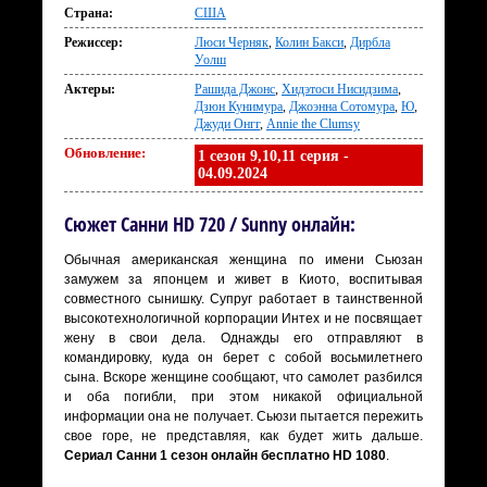
Страна:
США
Режиссер:
Люси Черняк
,
Колин Бакси
,
Дирбла
Уолш
Актеры:
Рашида Джонс
,
Хидэтоси Нисидзима
,
Дзюн Кунимура
,
Джоэнна Сотомура
,
Ю
,
Джуди Онгг
,
Annie the Clumsy
Обновление:
1 сезон 9,10,11 серия -
04.09.2024
Сюжет Санни HD 720 / Sunny онлайн:
Обычная американская женщина по имени Сьюзан
замужем за японцем и живет в Киото, воспитывая
совместного сынишку. Супруг работает в таинственной
высокотехнологичной корпорации Интех и не посвящает
жену в свои дела. Однажды его отправляют в
командировку, куда он берет с собой восьмилетнего
сына. Вскоре женщине сообщают, что самолет разбился
и оба погибли, при этом никакой официальной
информации она не получает. Сьюзи пытается пережить
свое горе, не представляя, как будет жить дальше.
Сериал Санни 1 сезон онлайн бесплатно HD 1080
.