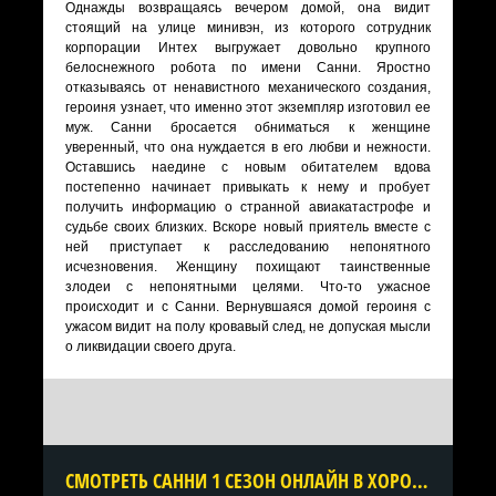
Однажды возвращаясь вечером домой, она видит
стоящий на улице минивэн, из которого сотрудник
корпорации Интех выгружает довольно крупного
белоснежного робота по имени Санни. Яростно
отказываясь от ненавистного механического создания,
героиня узнает, что именно этот экземпляр изготовил ее
муж. Санни бросается обниматься к женщине
уверенный, что она нуждается в его любви и нежности.
Оставшись наедине с новым обитателем вдова
постепенно начинает привыкать к нему и пробует
получить информацию о странной авиакатастрофе и
судьбе своих близких. Вскоре новый приятель вместе с
ней приступает к расследованию непонятного
исчезновения. Женщину похищают таинственные
злодеи с непонятными целями. Что-то ужасное
происходит и с Санни. Вернувшаяся домой героиня с
ужасом видит на полу кровавый след, не допуская мысли
о ликвидации своего друга.
CМОТРЕТЬ САННИ 1 СЕЗОН ОНЛАЙН В ХОРОШЕМ КАЧЕСТВЕ ВСЕ СЕРИИ ПОДРЯД БЕСПЛАТНО