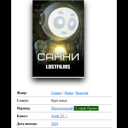
Жанр:
Сериал
/
Драма
/
Комедия
Статус:
Идет показ
Перевод:
Многоголосый
11 серия Промо!
Канал:
Apple TV +
Дата выхода:
2024