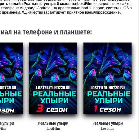
реть онлайн Реальные упыри 6 сезон на LostFilm
, официальном сайте,
телефоне Андроид, Android, на престижных Ipad и Iphone, системы IOS в
о временем. ХД качество гарантирует приятное времяпровождение.
иал на телефоне и планшете:
е упыри
Реальные упыри
Реальные упыри
Film
LostFilm
LostFilm