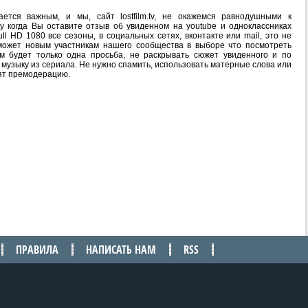
ется важным, и мы, сайт lostfilm.tv, не окажемся равнодушными к
 когда Вы оставите отзыв об увиденном на youtube и одноклассниках
l HD 1080 все сезоны, в социальных сетях, вконтакте или mail, это не
ожет новым участникам нашего сообщества в выборе что посмотреть
м будет только одна просьба, не раскрывать сюжет увиденного и по
 музыку из сериала. Не нужно спамить, использовать матерные слова или
ят премодерацию.
ПРАВИЛА
НАПИСАТЬ НАМ
RSS