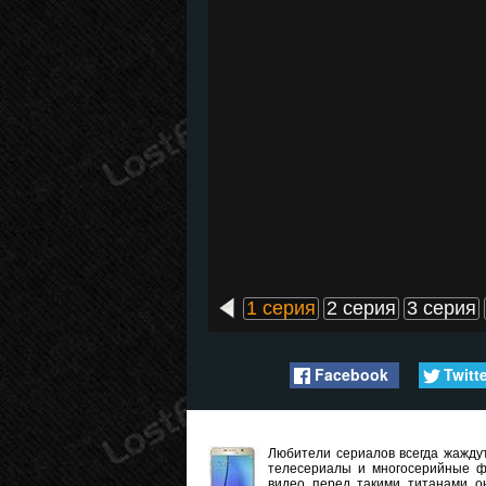
1 серия
2 серия
3 серия
Facebook
Twitt
Любители сериалов всегда жаждут
телесериалы и многосерийные ф
видео перед такими титанами он