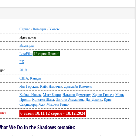
Сериал
/
Комедия
/
Ужасы
Идет показ
:
Вампиры
LostFilm
12 серия Промо!
FX
да:
2019
США
,
Канада
Яна Горская
,
Кайл Ньюачек
,
Джемейн Клемент
Кайван Новак
,
Мэтт Берри
,
Натасия Деметриу
,
Харви Гильен
,
Марк
Прокш
,
Кристен Шаал
,
Энтони Атаманюк
,
Даг Джонс
,
Крис
Сэндифорд
,
Жан-Мишель Ришо
ие:
6 сезон 10,11,12 серия - 18.12.2024
at We Do in the Shadows онлайн: