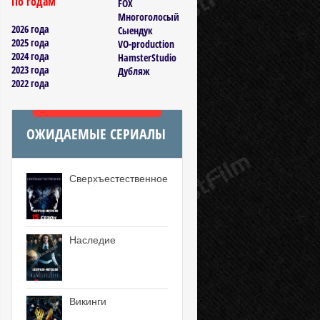
По годам
FOX
Многоголосый
2026 года
Сыендук
2025 года
VO-production
2024 года
HamsterStudio
2023 года
Дубляж
2022 года
ОЖИДАЕМЫЕ СЕРИАЛЫ
Сверхъестественное
Наследие
Викинги