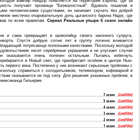
олодой вампир Нандор появляется на территории Европы, где за
дность получает прозвище "Безжалостный". Вдоволь пошалив и
ми человеческими существами, он начинает скучать без доброй
емное местечко очаровательную дочь цыганского барона Надю, где
овав по всем правилам.
Сериал Реальные упыри 6 сезон онлайн
я и сама превращает в кровопийцу своего законного супруга,
енворта. Спустя добрую сотню лет в группу логично вливается
 обладающий потрясающе полезными качествами. Поскольку молодой
 удовольствием носит серебряные украшения и не упускает случая
он оказывается очень полезен остальным. Пытаясь избегнуть
еребирается в Новый свет, где приобретает особняк в центре Нью-
ть первого века. Постепенно у них возникают серьезные проблемы с
оскольку справиться с холодильником, телевизором, кофеваркой и
твам оказывается не под силу. Для решения указанных проблем, в
 мексиканца Гильерме.
7 сезон
(LostFilm)
5 сезон
(LostFilm)
4 сезон
(LostFilm)
3 сезон
(LostFilm)
2 сезон
(LostFilm)
1 сезон
(LostFilm)