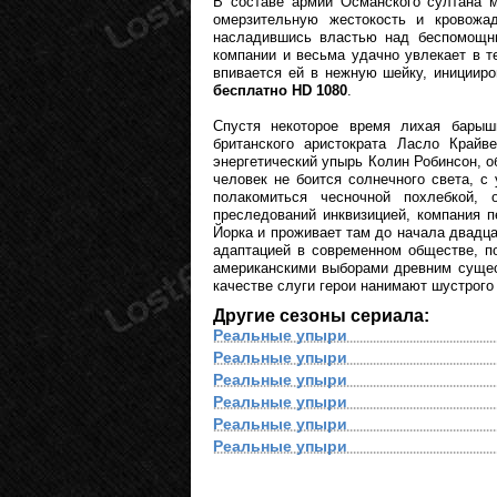
В составе армии Османского султана м
омерзительную жестокость и кровожа
насладившись властью над беспомощны
компании и весьма удачно увлекает в т
впивается ей в нежную шейку, инициир
бесплатно HD 1080
.
Спустя некоторое время лихая барышн
британского аристократа Ласло Крайв
энергетический упырь Колин Робинсон,
человек не боится солнечного света, с
полакомиться чесночной похлебкой, 
преследований инквизицией, компания п
Йорка и проживает там до начала двадца
адаптацией в современном обществе, п
американскими выборами древним сущес
качестве слуги герои нанимают шустрого
Другие сезоны сериала:
Реальные упыри
Реальные упыри
Реальные упыри
Реальные упыри
Реальные упыри
Реальные упыри