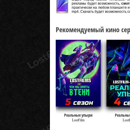
рекламы будет возможность,
смот
практически на любом планшете и 
mp4. Скачать будет возможность с
Рекомендуемый кино сер
Реальные упыри
Реальны
LostFilm
Lost