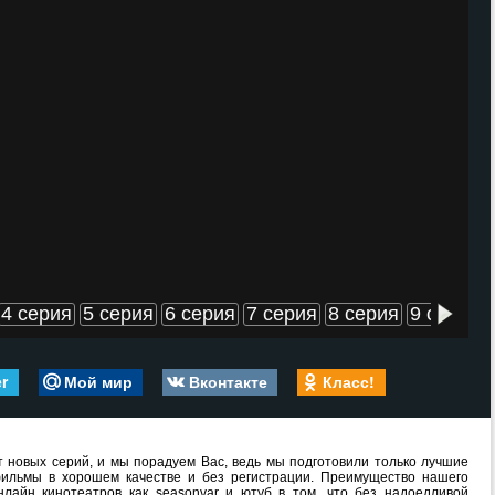
4 серия
5 серия
6 серия
7 серия
8 серия
9 серия
er
Мой мир
Вконтакте
Класс!
 новых серий, и мы порадуем Вас, ведь мы подготовили только лучшие
ильмы в хорошем качестве и без регистрации. Преимущество нашего
лайн кинотеатров как seasonvar и ютуб в том, что без надоедливой