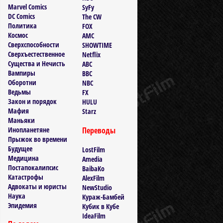
Marvel Comics
SyFy
DC Comics
The CW
Политика
FOX
Космос
AMC
Сверхспособности
SHOWTIME
Сверхъестественное
Netflix
Существа и Нечисть
ABC
Вампиры
BBC
Оборотни
NBC
Ведьмы
FX
Закон и порядок
HULU
Мафия
Starz
Маньяки
Инопланетяне
Переводы
Прыжок во времени
Будущее
LostFilm
Медицина
Amedia
Постапокалипсис
BaibaKo
Катастрофы
AlexFilm
Адвокаты и юристы
NewStudio
Наука
Кураж-Бамбей
Эпидемия
Кубик в Кубе
IdeaFilm