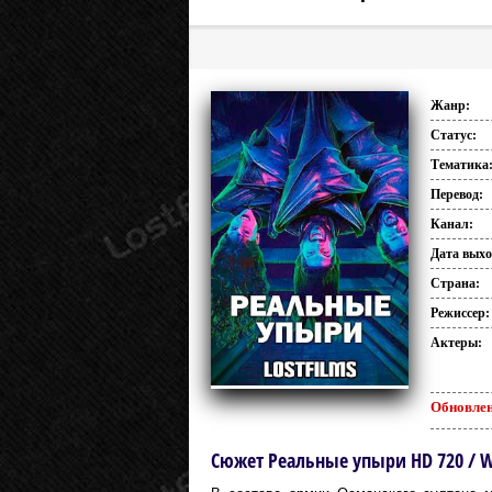
Жанр:
Статус:
Тематика
Перевод:
Канал:
Дата выхо
Страна:
Режиссер:
Актеры:
Обновлен
Сюжет Реальные упыри HD 720 / Wh