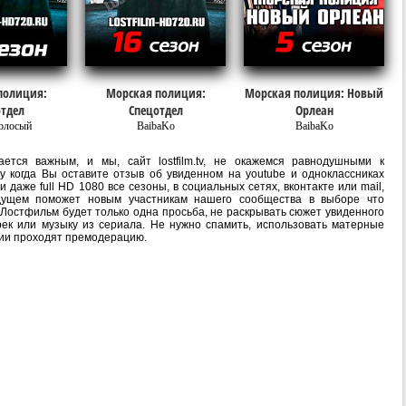
полиция:
Морская полиция:
Морская полиция: Новый
тдел
Спецотдел
Орлеан
олосый
BaibaKo
BaibaKo
ется важным, и мы, сайт lostfilm.tv, не окажемся равнодушными к
 когда Вы оставите отзыв об увиденном на youtube и одноклассниках
даже full HD 1080 все сезоны, в социальных сетях, вконтакте или mail,
дущем поможет новым участникам нашего сообщества в выборе что
 Лостфильм будет только одна просьба, не раскрывать сюжет увиденного
рек или музыку из сериала. Не нужно спамить, использовать матерные
рии проходят премодерацию.