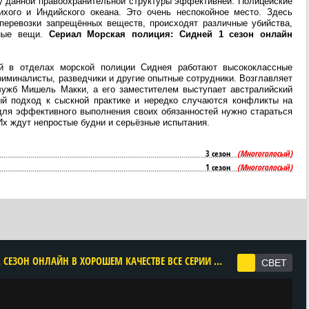
у данной правоохранительной структуры эффективней. Полицейские
ихого и Индийского океана. Это очень неспокойное место. Здесь
перевозки запрещённых веществ, происходят различные убийства,
сные вещи.
Сериал Морская полиция: Сидней 1 сезон онлайн
й в отделах морской полиции Сиднея работают высококлассные
иминалисты, разведчики и другие опытные сотрудники. Возглавляет
лужб Мишель Макки, а его заместителем выступает австралийский
й подход к сыскной практике и нередко случаются конфликты на
 для эффективного выполнения своих обязанностей нужно стараться
Их ждут непростые будни и серьёзные испытания.
3 сезон
(Многоголосый)
1 сезон
(Многоголосый)
CМОТРЕТЬ МОРСКАЯ ПОЛИЦИЯ: СИДНЕЙ 2 СЕЗОН ОНЛАЙН В ХОРОШЕМ КАЧЕСТВЕ ВСЕ СЕРИИ ПОДРЯД БЕСПЛАТНО