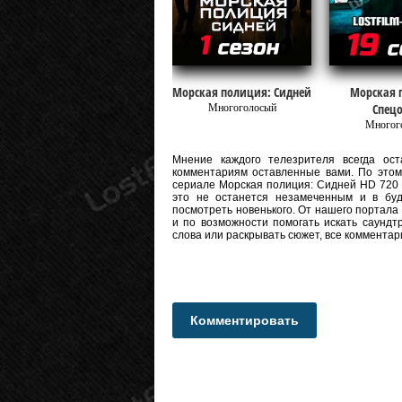
Морская полиция: Сидней
Морская 
Спецо
Многоголосый
Многог
Мнение каждого телезрителя всегда оста
комментариям оставленные вами. По этому
сериале Морская полиция: Сидней HD 720 и 
это не останется незамеченным и в бу
посмотреть новенького. От нашего портала
и по возможности помогать искать саундт
слова или раскрывать сюжет, все коммента
Комментировать