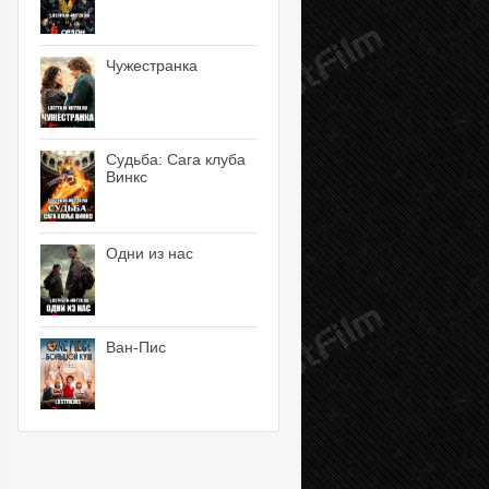
Чужестранка
Судьба: Сага клуба
Винкс
Одни из нас
Ван-Пис
10 серия
11 серия