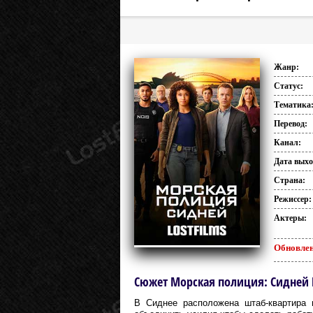
Жанр:
Статус:
Тематика
Перевод:
Канал:
Дата выхо
Страна:
Режиссер:
Актеры:
Обновлен
Сюжет Морская полиция: Сидней HD
В Сиднее расположена штаб-квартира 