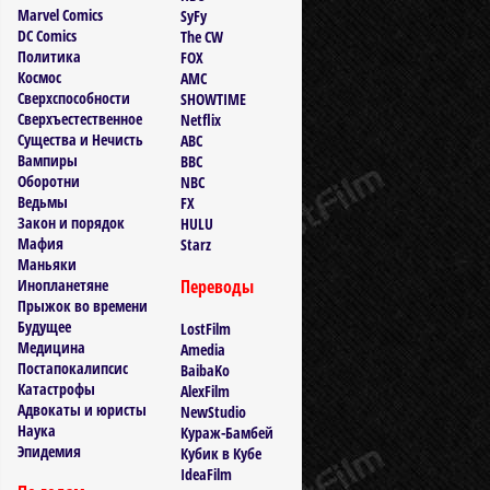
Marvel Comics
SyFy
DC Comics
The CW
Политика
FOX
Космос
AMC
Сверхспособности
SHOWTIME
Сверхъестественное
Netflix
Существа и Нечисть
ABC
Вампиры
BBC
Оборотни
NBC
Ведьмы
FX
Закон и порядок
HULU
Мафия
Starz
Маньяки
Инопланетяне
Переводы
Прыжок во времени
Будущее
LostFilm
Медицина
Amedia
Постапокалипсис
BaibaKo
Катастрофы
AlexFilm
Адвокаты и юристы
NewStudio
Наука
Кураж-Бамбей
Эпидемия
Кубик в Кубе
IdeaFilm