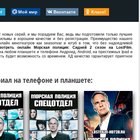
er
Мой мир
Вконтакте
Класс!
 новых серий, и мы порадуем Вас, ведь мы подготовили только лучшие
ильмы в хорошем качестве и без регистрации. Преимущество нашего
лайн кинотеатров как seasonvar и ютуб в том, что без надоедливой
мотреть онлайн Морская полиция: Сидней 2 сезон на LostFilm
,
на любом планшете и телефоне Андроид, Android, на престижных Ipad и
ать будет возможность со временем. ХД качество гарантирует приятное
иал на телефоне и планшете: