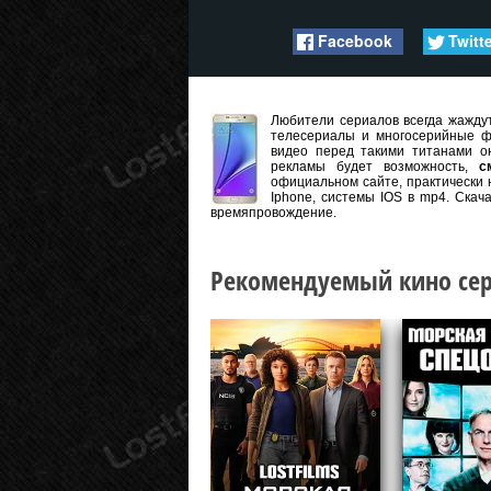
Facebook
Twitt
Любители сериалов всегда жаждут
телесериалы и многосерийные ф
видео перед такими титанами он
рекламы будет возможность,
с
официальном сайте, практически 
Iphone, системы IOS в mp4. Скач
времяпровождение.
Рекомендуемый кино сер