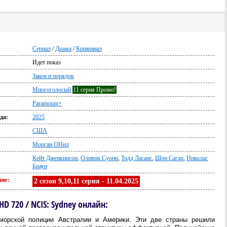
Сериал
/
Драма
/
Криминал
Идет показ
:
Закон и порядок
Многоголосый
11 серия Промо!
Paramount+
да:
2025
США
Морган ОНил
Кейт Дженкинсон
,
Оливия Суонн
,
Тодд Ласанс
,
Шон Сагар
,
Николас
Браун
ие:
2 сезон 9,10,11 серия - 11.04.2025
 720 / NCIS: Sydney онлайн:
морской полиции Австралии и Америки. Эти две страны решили