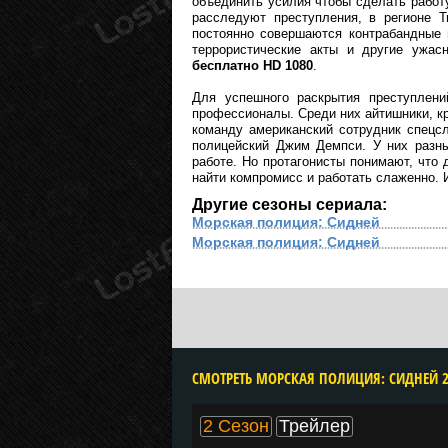
объединить усилия чтобы сделать работ
расследуют преступления, в регионе Т
постоянно совершаются контрабандные 
террористические акты и другие ужа
бесплатно HD 1080
.
Для успешного раскрытия преступлени
профессионалы. Среди них айтишники, кр
команду американский сотрудник спецс
полицейский Джим Демпси. У них разны
работе. Но протагонисты понимают, что
найти компромисс и работать слаженно. 
Другие сезоны сериала:
Морская полиция: Сидней
Морская полиция: Сидней
2 Сезон
Трейлер