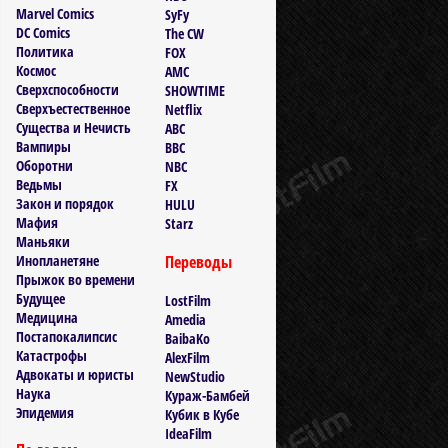
Marvel Comics
SyFy
DC Comics
The CW
Политика
FOX
Космос
AMC
Сверхспособности
SHOWTIME
Сверхъестественное
Netflix
Существа и Нечисть
ABC
Вампиры
BBC
Оборотни
NBC
Ведьмы
FX
Закон и порядок
HULU
Мафия
Starz
Маньяки
Инопланетяне
Переводы
Прыжок во времени
Будущее
LostFilm
Медицина
Amedia
Постапокалипсис
BaibaKo
Катастрофы
AlexFilm
Адвокаты и юристы
NewStudio
Наука
Кураж-Бамбей
Эпидемия
Кубик в Кубе
IdeaFilm