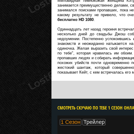
Миловидная темнокожая женщина Кэтр
занимается преимущественно делами, св
занимался поисками пропавших, пока не
какому результату не привело, что оч
бесплатно HD 1080
.
Одиннадцать лет назад героиня встречал
несколько дней до свадьбы Джош соб
недоумении. Постепенно успокоившись и
знакомств и неожиданно натыкается на
одиночка. Желая выразить свой интере
по тебе", которая нравилась им обоим
пропавших людях и собирать информацию
похожих убийств почти одновременно п
жестокий шантаж, который совершенн
показывает Кейт, с кем встречалась его 
1 Сезон
Трейлер