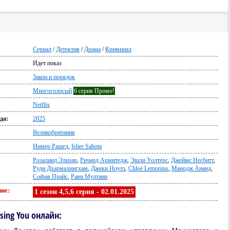
Сериал
/
Детектив
/
Драма
/
Криминал
Идет показ
:
Закон и порядок
Многоголосый
6 серия Промо!
Netflix
да:
2025
Великобритания
Нимер Рашед
,
Isher Sahota
Розалинд Элизар
,
Ричард Армитедж
,
Эшли Уолтерс
,
Джеймс Несбитт
,
Руди Дхармалингхам
,
Джеки Ноулз
,
Chloé Lemonius
,
Манодж Ананд
,
София Прайс
,
Рави Мултани
ие:
1 сезон 4,5,6 серия - 02.01.2025
sing You онлайн: