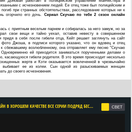
ин Донован работает в полицейском управлении Манчестера и
язанными с исчезновением людей. Ее отец тоже был полицейским и
 погиб при странных обстоятельствах, расследование которых ни к
ень огорчило его дочь.
Сериал Скучаю по тебе 2 сезон онлайн
ась с приятным веселым парнем и собиралась за него замуж, но за
рал свои вещи и тайно уехал, оставив невесту в совершенном
 придя в себя после гибели отца, Кейт решает заглянуть на сайт
 фото Джоша, в подписи которого указано, что он вдовец и отец
с к сбежавшему возлюбленному, она отправляет ему песню "Скучаю
. Одновременно ей приходится заниматься порученными делами о
, касающуюся гибели родителя. В это время происходит несколько
охищенных жертв и Кэти оказывается вовлеченной в чрезвычайно
о выбивает ее из колеи. Сын одной из разыскиваемых женщин
мать до своего исчезновения.
CМОТРЕТЬ СКУЧАЮ ПО ТЕБЕ 1 СЕЗОН ОНЛАЙН В ХОРОШЕМ КАЧЕСТВЕ ВСЕ СЕРИИ ПОДРЯД БЕСПЛАТНО