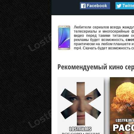
Facebook
Twitt
Любители сериалов всегда жаждут
телесериалы и многосерийные ф
видео перед такими титанами он
рекламы будет возможность,
смот
практически на любом планшете и 
mp4. Скачать будет возможность с
Рекомендуемый кино сер