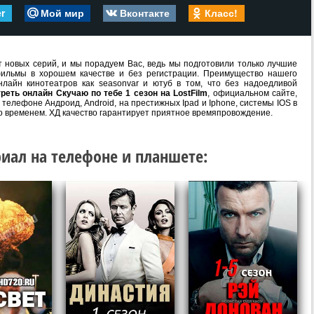
er
Мой мир
Вконтакте
Класс!
 новых серий, и мы порадуем Вас, ведь мы подготовили только лучшие
ильмы в хорошем качестве и без регистрации. Преимущество нашего
лайн кинотеатров как seasonvar и ютуб в том, что без надоедливой
реть онлайн Скучаю по тебе 1 сезон на LostFilm
, официальном сайте,
телефоне Андроид, Android, на престижных Ipad и Iphone, системы IOS в
о временем. ХД качество гарантирует приятное времяпровождение.
иал на телефоне и планшете: