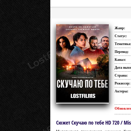
Жанр:
Статус:
Тематика
Перевод:
Канал:
Дата выхо
Страна:
Режиссер:
Актеры:
Обновлен
Сюжет Скучаю по тебе HD 720 / Mis