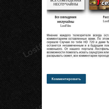
Все совпадения
Расс
неслучайны
Lost
LostFilm
Мнение каждого телезрителя всегда оста
комментариям оставленные вами. По этому
сериале Скучаю по тебе HD 720 и даже ful
останется незамеченным и в будущем пом
новенького. От нашего портала Лостфиль
возможности помогать искать саундтрек или
раскрывать сюжет, все комментарии проход
Комментировать