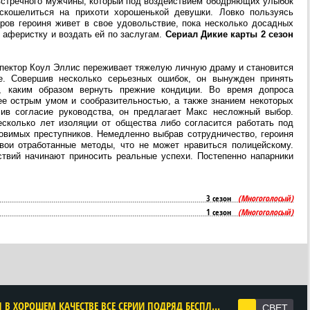
встречного мужчины, который под воздействием ободряющих улыбок
скошелиться на прихоти хорошенькой девушки. Ловко пользуясь
ров героиня живет в свое удовольствие, пока несколько досадных
 аферистку и воздать ей по заслугам.
Сериал Дикие карты 2 сезон
спектор Коул Эллис переживает тяжелую личную драму и становится
е. Совершив несколько серьезных ошибок, он вынужден принять
, каким образом вернуть прежние кондиции. Во время допроса
ее острым умом и сообразительностью, а также знанием некоторых
ив согласие руководства, он предлагает Макс несложный выбор.
есколько лет изоляции от общества либо согласится работать под
овимых преступников. Немедленно выбрав сотрудничество, героиня
вои отработанные методы, что не может нравиться полицейскому.
ствий начинают приносить реальные успехи. Постепенно напарники
3 сезон
(Многоголосый)
1 сезон
(Многоголосый)
CМОТРЕТЬ ДИКИЕ КАРТЫ 2 СЕЗОН ОНЛАЙН В ХОРОШЕМ КАЧЕСТВЕ ВСЕ СЕРИИ ПОДРЯД БЕСПЛАТНО