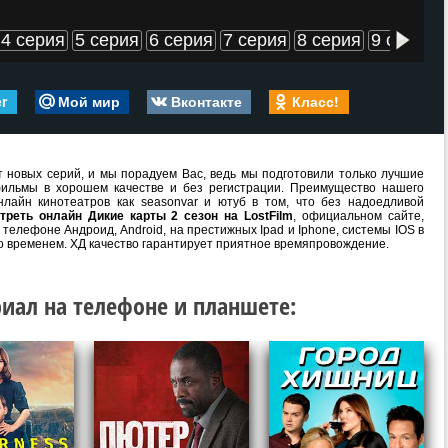
4 серия
5 серия
6 серия
7 серия
8 серия
9 серия
er
Мой мир
Вконтакте
Класс!
 новых серий, и мы порадуем Вас, ведь мы подготовили только лучшие
ильмы в хорошем качестве и без регистрации. Преимущество нашего
лайн кинотеатров как seasonvar и ютуб в том, что без надоедливой
треть онлайн Дикие карты 2 сезон на LostFilm
, официальном сайте,
телефоне Андроид, Android, на престижных Ipad и Iphone, системы IOS в
о временем. ХД качество гарантирует приятное времяпровождение.
иал на телефоне и планшете: