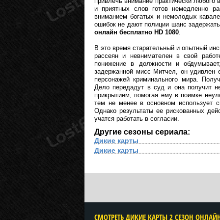
привлечь внимание практически любого 
и приятных слов готов немедленно ра
вниманием богатых и немолодых кавале
ошибок не дают полиции шанс задержать
онлайн бесплатно HD 1080
.
В это время старательный и опытный ин
рассеян и невнимателен в свой работ
понижение в должности и обдумывает
задержанной мисс Митчел, он удивлен 
персонажей криминального мира. Получ
Дело передадут в суд и она получит н
прикрытием, помогая ему в поимке неул
тем не менее в основном использует с
Однако результаты ее рискованных дей
учатся работать в согласии.
Другие сезоны сериала:
Дикие карты
Дикие карты