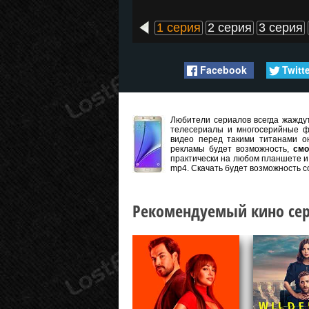
1 серия
2 серия
3 серия
Facebook
Twitt
Любители сериалов всегда жаждут
телесериалы и многосерийные ф
видео перед такими титанами он
рекламы будет возможность,
смо
практически на любом планшете и 
mp4. Скачать будет возможность с
Рекомендуемый кино сер