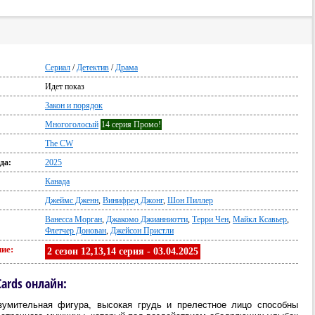
Сериал
/
Детектив
/
Драма
Идет показ
:
Закон и порядок
Многоголосый
14 серия Промо!
The CW
да:
2025
Канада
Джеймс Дженн
,
Винифред Джонг
,
Шон Пиллер
Ванесса Морган
,
Джакомо Джианниотти
,
Терри Чен
,
Майкл Ксавьер
,
Флетчер Донован
,
Джейсон Пристли
ие:
2 сезон 12,13,14 серия - 03.04.2025
Cards онлайн:
зумительная фигура, высокая грудь и прелестное лицо способны