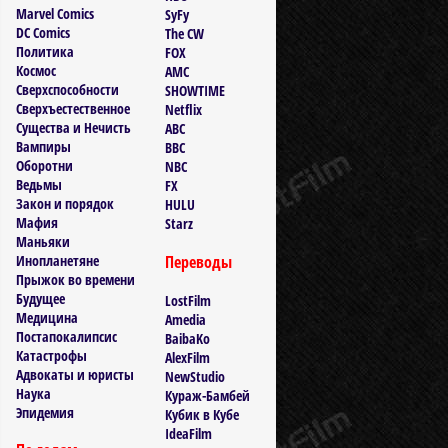
Marvel Comics
SyFy
DC Comics
The CW
Политика
FOX
Космос
AMC
Сверхспособности
SHOWTIME
Сверхъестественное
Netflix
Существа и Нечисть
ABC
Вампиры
BBC
Оборотни
NBC
Ведьмы
FX
Закон и порядок
HULU
Мафия
Starz
Маньяки
Инопланетяне
Переводы
Прыжок во времени
Будущее
LostFilm
Медицина
Amedia
Постапокалипсис
BaibaKo
Катастрофы
AlexFilm
Адвокаты и юристы
NewStudio
Наука
Кураж-Бамбей
Эпидемия
Кубик в Кубе
IdeaFilm