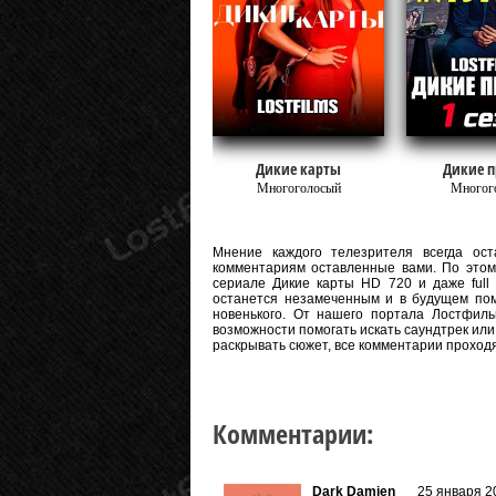
Дикие карты
Дикие п
Многоголосый
Многог
Мнение каждого телезрителя всегда оста
комментариям оставленные вами. По этому
сериале Дикие карты HD 720 и даже full 
останется незамеченным и в будущем пом
новенького. От нашего портала Лостфиль
возможности помогать искать саундтрек или
раскрывать сюжет, все комментарии проход
Комментарии:
Dark Damien
25 января 2