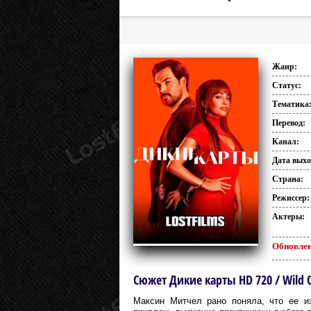
Жанр:
Статус:
Тематика
Перевод:
Канал:
Дата выхо
Страна:
Режиссер:
Актеры:
Обновлен
Сюжет Дикие карты HD 720 / Wild 
Максин Митчел рано поняла, что ее и