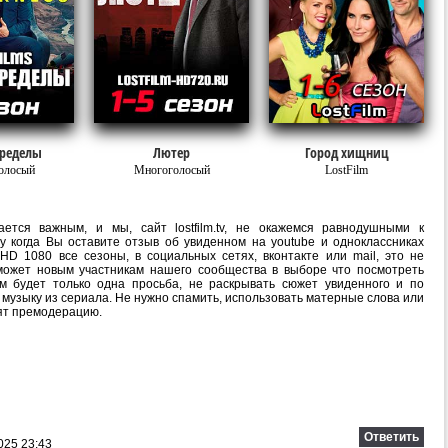
ределы
Лютер
Город хищниц
олосый
Многоголосый
LostFilm
ется важным, и мы, сайт lostfilm.tv, не окажемся равнодушными к
 когда Вы оставите отзыв об увиденном на youtube и одноклассниках
HD 1080 все сезоны, в социальных сетях, вконтакте или mail, это не
ожет новым участникам нашего сообщества в выборе что посмотреть
м будет только одна просьба, не раскрывать сюжет увиденного и по
 музыку из сериала. Не нужно спамить, использовать матерные слова или
ят премодерацию.
Ответить
025 23:43