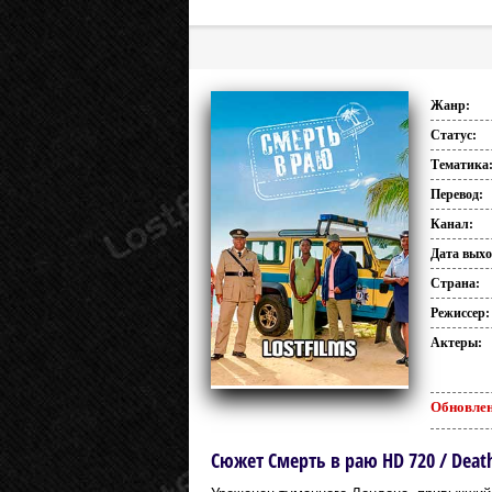
Жанр:
Статус:
Тематика
Перевод:
Канал:
Дата выхо
Страна:
Режиссер:
Актеры:
Обновлен
Сюжет Смерть в раю HD 720 / Death