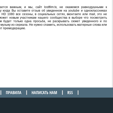
ется важным, и мы, сайт lostfilm.tv, не окажемся равнодушными к
 когда Вы оставите отзыв об увиденном на youtube и одноклассниках
 HD 1080 все сезоны, в социальных сетях, вконтакте или mail, это не
ожет новым участникам нашего сообщества в выборе что посмотреть
м будет только одна просьба, не раскрывать сюжет увиденного и по
 музыку из сериала. Не нужно спамить, использовать матерные слова или
ят премодерацию.
ПРАВИЛА
НАПИСАТЬ НАМ
RSS