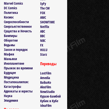
Marvel Comics
SyFy
DC Comics
The CW
Политика
FOX
Космос
AMC
Сверхспособности
SHOWTIME
Сверхъестественное
Netflix
Существа и Нечисть
ABC
Вампиры
BBC
Оборотни
NBC
Ведьмы
FX
Закон и порядок
HULU
Мафия
Starz
Маньяки
Инопланетяне
Переводы
Прыжок во времени
Будущее
LostFilm
Медицина
Amedia
Постапокалипсис
BaibaKo
Катастрофы
AlexFilm
Адвокаты и юристы
NewStudio
Наука
Кураж-Бамбей
Эпидемия
Кубик в Кубе
IdeaFilm