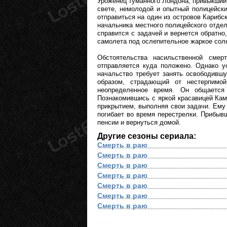
Уроженец туманного Лондона, привыкший
свете, немолодой и опытный полицейск
отправиться на один из островов Карибс
начальника местного полицейского отдел
справится с задачей и вернется обратно
самолета под ослепительное жаркое сол
Обстоятельства насильственной сме
отправляется куда положено. Однако у
начальство требует занять освободивш
образом, страдающий от нестерпим
неопределенное время. Он общается
Познакомившись с яркой красавицей Ками
прикрытием, выполняя свои задачи. Ему 
погибает во время перестрелки. Прибыв
пенсии и вернуться домой.
Другие сезоны сериала:
Смерть в раю
Смерть в раю
Смерть в раю
Смерть в раю
Смерть в раю
Смерть в раю
Смерть в раю