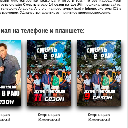
лайн кинотеатров как seasonvar и ютуб в том, что без надоедливой
реть онлайн Смерть в раю 14 сезон на LostFilm
, официальном сайте,
телефоне Андроид, Android, на престижных Ipad и Iphone, системы IOS в
о временем. ХД качество гарантирует приятное времяпровождение.
иал на телефоне и планшете:
 в раю
Смерть в раю
Смерть в раю
олосый
Многоголосый
Многоголосый