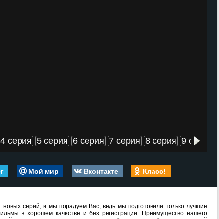
4 серия
5 серия
6 серия
7 серия
8 серия
9 серия
er
Мой мир
Вконтакте
Класс!
 новых серий, и мы порадуем Вас, ведь мы подготовили только лучшие
ильмы в хорошем качестве и без регистрации. Преимущество нашего