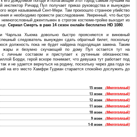
 к его дождливой погоде и полагающий этот город самым лучшим на
ий инспектор Ричард Пул получает приказ руководства и вынужден
кого моря называемый Сент-Мери. Там произошло странное убийство
ения и необходимо провести расследование. Уверенный, что быстро
, немногословный джентльмен в строгом костюме-тройке выходит из
нце.
Сериал Смерть в раю 14 сезон онлайн бесплатно HD 1080
.
рти Чарльза Хьюма довольно быстро проясняются и виновный
спешный следователь вынужден сдать обратный билет, поскольку
уюся должность пока не будет найдена подходящая замена. Таким
ой жары и безумно скучающий по дому Пул остается тут на
 с личным составом и приступает к рутинным обязанностям.
ллой Борди, герой вскоре понимает, что девушка тут работает под
так и не удается вернуться на родину, поскольку через два года он
ший на его место Хамфри Гудман старается спокойно дослужить до
15 сезон
(Многоголосый)
13 сезон
(Многоголосый)
12 сезон
(Многоголосый)
11 сезон
(Многоголосый)
10 сезон
(Многоголосый)
9 сезон
(Многоголосый)
1-8 сезон
(Многоголосый)