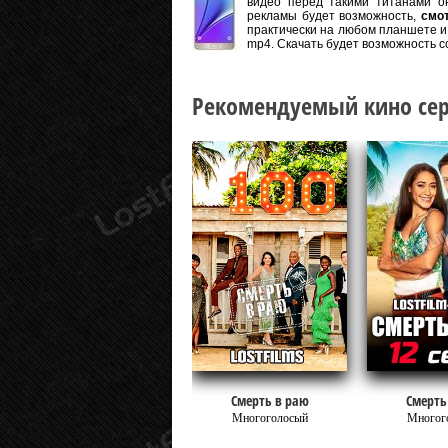
видео перед такими титанами он
рекламы будет возможность,
смот
практически на любом планшете и 
mp4. Скачать будет возможность с
Рекомендуемый кино сер
Смерть в раю
Смерть
Многоголосый
Многог