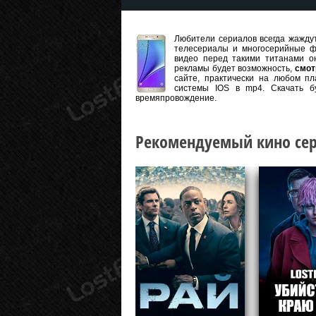
Любители сериалов всегда жаждут
телесериалы и многосерийные ф
видео перед такими титанами он
рекламы будет возможность,
смот
сайте, практически на любом пл
системы IOS в mp4. Скачать б
времяпровождение.
Рекомендуемый кино сер