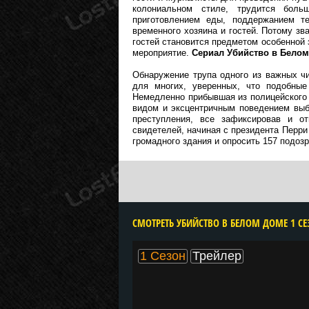
колониальном стиле, трудится боль
приготовлением еды, поддержанием т
временного хозяина и гостей. Потому зв
гостей становится предметом особенной 
мероприятие.
Сериал Убийство в Белом
Обнаружение трупа одного из важных ч
для многих, уверенных, что подобные
Немедленно прибывшая из полицейского
видом и эксцентричным поведением выб
преступления, все зафиксировав и от
свидетелей, начиная с президента Перри
громадного здания и опросить 157 подозр
1 Сезон
Трейлер