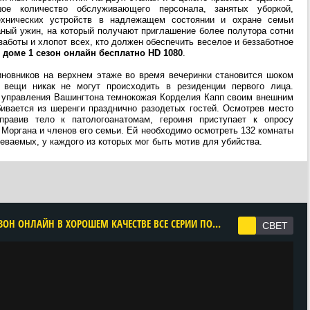
шое количество обслуживающего персонала, занятых уборкой,
ехнических устройств в надлежащем состоянии и охране семьи
аный ужин, на который получают приглашение более полутора сотни
заботы и хлопот всех, кто должен обеспечить веселое и беззаботное
 доме 1 сезон онлайн бесплатно HD 1080
.
иновников на верхнем этаже во время вечеринки становится шоком
 вещи никак не могут происходить в резиденции первого лица.
 управления Вашингтона темнокожая Корделия Капп своим внешним
ивается из шеренги празднично разодетых гостей. Осмотрев место
правив тело к патологоанатомам, героиня приступает к опросу
 Моргана и членов его семьи. Ей необходимо осмотреть 132 комнаты
еваемых, у каждого из которых мог быть мотив для убийства.
CМОТРЕТЬ УБИЙСТВО В БЕЛОМ ДОМЕ 1 СЕЗОН ОНЛАЙН В ХОРОШЕМ КАЧЕСТВЕ ВСЕ СЕРИИ ПОДРЯД БЕСПЛАТНО