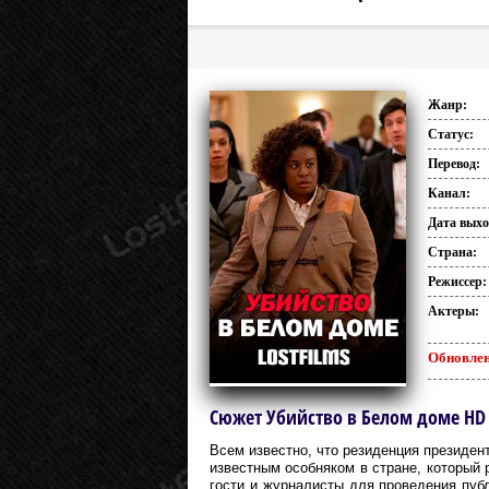
Жанр:
Статус:
Перевод:
Канал:
Дата выхо
Страна:
Режиссер:
Актеры:
Обновлен
Сюжет Убийство в Белом доме HD 7
Всем известно, что резиденция президе
известным особняком в стране, который 
гости и журналисты для проведения публ