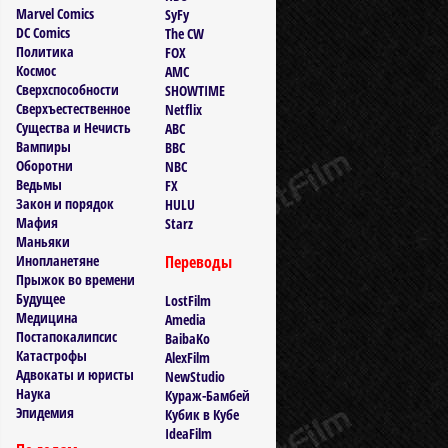
Marvel Comics
SyFy
DC Comics
The CW
Политика
FOX
Космос
AMC
Сверхспособности
SHOWTIME
Сверхъестественное
Netflix
Существа и Нечисть
ABC
Вампиры
BBC
Оборотни
NBC
Ведьмы
FX
Закон и порядок
HULU
Мафия
Starz
Маньяки
Инопланетяне
Переводы
Прыжок во времени
Будущее
LostFilm
Медицина
Amedia
Постапокалипсис
BaibaKo
Катастрофы
AlexFilm
Адвокаты и юристы
NewStudio
Наука
Кураж-Бамбей
Эпидемия
Кубик в Кубе
IdeaFilm