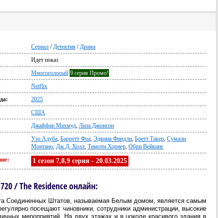
Сериал
/
Детектив
/
Драма
Идет показ
Многоголосый
9 серия Промо!
Netflix
да:
2025
США
Джаффар Махмуд
,
Лиза Джонсон
Узо Адуба
,
Барретт Фоа
,
Эдвина Финдли
,
Бретт Такер
,
Сумали
Монтано
,
Дж.Д. Холл
,
Тимоти Хорнер
,
Обри Вейкинг
ие:
1 сезон 7,8,9 серия - 20.03.2025
20 / The Residence онлайн:
нта Соединенных Штатов, называемая Белым домом, является самым
регулярно посещают чиновники, сотрудники администрации, высокие
ичных мероприятий. На двух этажах и в цоколе красивого здания в