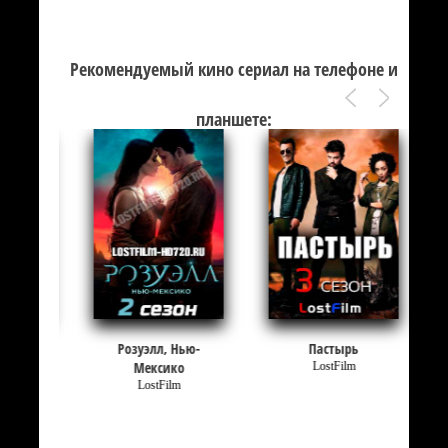
Рекомендуемый кино сериал на телефоне и
планшете:
I
Розуэлл, Нью-
Пастырь
Мексико
LostFilm
LostFilm