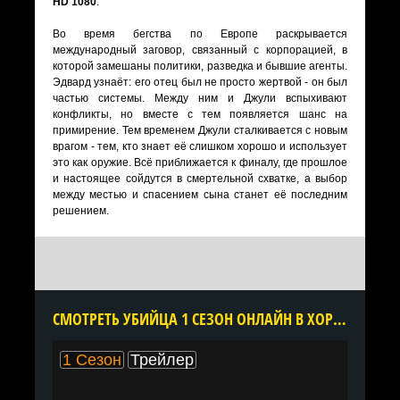
HD 1080
.
Во время бегства по Европе раскрывается
международный заговор, связанный с корпорацией, в
которой замешаны политики, разведка и бывшие агенты.
Эдвард узнаёт: его отец был не просто жертвой - он был
частью системы. Между ним и Джули вспыхивают
конфликты, но вместе с тем появляется шанс на
примирение. Тем временем Джули сталкивается с новым
врагом - тем, кто знает её слишком хорошо и использует
это как оружие. Всё приближается к финалу, где прошлое
и настоящее сойдутся в смертельной схватке, а выбор
между местью и спасением сына станет её последним
решением.
CМОТРЕТЬ УБИЙЦА 1 СЕЗОН ОНЛАЙН В ХОРОШЕМ КАЧЕСТВЕ ВСЕ СЕРИИ ПОДРЯД БЕСПЛАТНО
1 Сезон
Трейлер