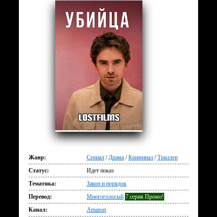
Жанр:
Сериал
/
Драма
/
Криминал
/
Триллер
Статус:
Идет показ
Тематика:
Закон и порядок
Перевод:
Многоголосый
7 серия Промо!
Канал:
Amazon