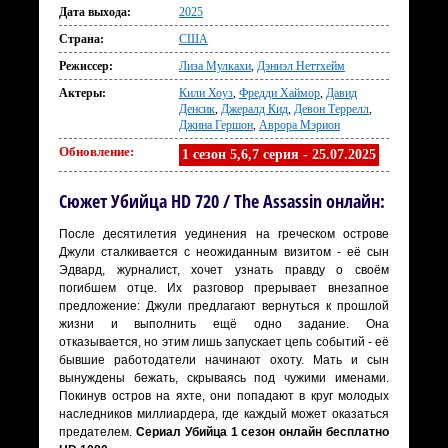
Дата выхода:
2025
Страна:
США
Режиссер:
Лиза Мулкахи
,
Дэниэл Неттхейм
Актеры:
Кили Хоуз
,
Фредди Хаймор
,
Давид
Денсик
,
Джералд Кид
,
Девон Террелл
,
Джина Гершон
,
Аврора Мэрион
Обновление:
1 сезон 5,6,7 серия - 25.07.2025
Сюжет Убийца HD 720 / The Assassin онлайн:
После десятилетия уединения на греческом острове
Джули сталкивается с неожиданным визитом - её сын
Эдвард, журналист, хочет узнать правду о своём
погибшем отце. Их разговор прерывает внезапное
предложение: Джули предлагают вернуться к прошлой
жизни и выполнить ещё одно задание. Она
отказывается, но этим лишь запускает цепь событий - её
бывшие работодатели начинают охоту. Мать и сын
вынуждены бежать, скрываясь под чужими именами.
Покинув остров на яхте, они попадают в круг молодых
наследников миллиардера, где каждый может оказаться
предателем.
Сериал Убийца 1 сезон онлайн бесплатно