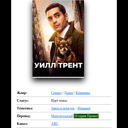
Жанр:
Сериал
/
Драма
/
Криминал
Статус:
Идет показ
Тематика:
Закон и порядок
-
Маньяки
Перевод:
Многоголосый
19 серия Промо!
Канал:
ABC