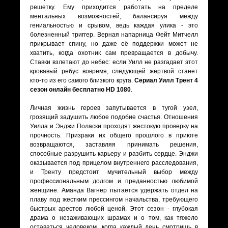
решетку. Ему приходится работать на пределе
ментальных возможностей, балансируя между
гениальностью и срывом, ведь каждая улика - это
болезненный триггер. Верная напарница Фейт Митчелл
прикрывает спину, но даже её поддержки может не
хватить, когда охотник сам превращается в добычу.
Ставки взлетают до небес: если Уилл не разгадает этот
кровавый ребус вовремя, следующей жертвой станет
кто-то из его самого близкого круга.
Сериал Уилл Трент 4
сезон онлайн бесплатно HD 1080
.
Личная жизнь героев запутывается в тугой узел,
грозящий задушить любое подобие счастья. Отношения
Уилла и Энджи Поласки проходят жестокую проверку на
прочность. Призраки их общего прошлого в приюте
возвращаются, заставляя принимать решения,
способные разрушить карьеру и разбить сердце. Энджи
оказывается под прицелом внутреннего расследования,
и Тренту предстоит мучительный выбор между
профессиональным долгом и преданностью любимой
женщине. Аманда Вагнер пытается удержать отдел на
плаву под жестким прессингом начальства, требующего
быстрых арестов любой ценой. Этот сезон - глубокая
драма о незаживающих шрамах и о том, как тяжело
оставаться человеком, когда каждый день смотришь в