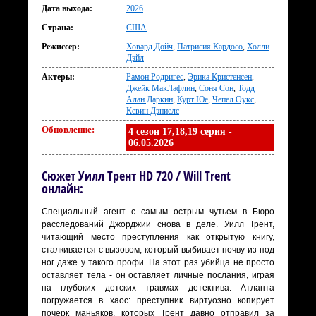
Дата выхода:
2026
Страна:
США
Режиссер:
Ховард Дойч
,
Патрисия Кардосо
,
Холли
Дэйл
Актеры:
Рамон Родригес
,
Эрика Кристенсен
,
Джейк МакЛафлин
,
Соня Сон
,
Тодд
Алан Даркин
,
Курт Юе
,
Чепел Оукс
,
Кевин Дэниелс
Обновление:
4 сезон 17,18,19 серия -
06.05.2026
Сюжет Уилл Трент HD 720 / Will Trent
онлайн:
Специальный агент с самым острым чутьем в Бюро
расследований Джорджии снова в деле. Уилл Трент,
читающий место преступления как открытую книгу,
сталкивается с вызовом, который выбивает почву из-под
ног даже у такого профи. На этот раз убийца не просто
оставляет тела - он оставляет личные послания, играя
на глубоких детских травмах детектива. Атланта
погружается в хаос: преступник виртуозно копирует
почерк маньяков, которых Трент давно отправил за