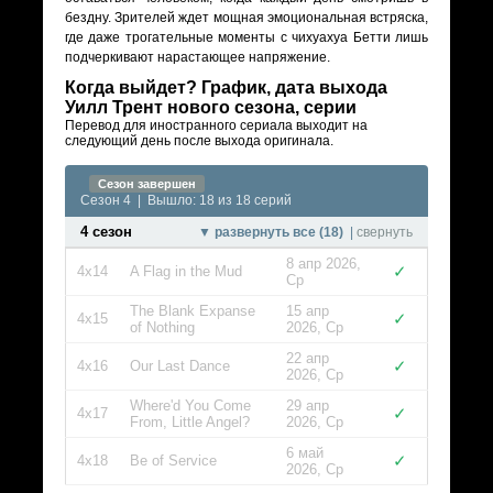
бездну. Зрителей ждет мощная эмоциональная встряска,
где даже трогательные моменты с чихуахуа Бетти лишь
подчеркивают нарастающее напряжение.
Когда выйдет? График, дата выхода
Уилл Трент нового сезона, серии
Перевод для иностранного сериала выходит на
следующий день после выхода оригинала.
Сезон завершен
Сезон 4 | Вышло: 18 из 18 серий
4 сезон
▼ развернуть все (18)
|
свернуть
8 апр 2026,
✓
4x14
A Flag in the Mud
Ср
The Blank Expanse
15 апр
✓
4x15
of Nothing
2026, Ср
22 апр
✓
4x16
Our Last Dance
2026, Ср
Where'd You Come
29 апр
✓
4x17
From, Little Angel?
2026, Ср
6 май
✓
4x18
Be of Service
2026, Ср