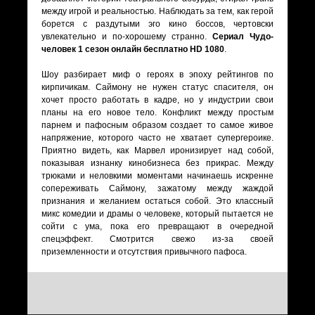
между игрой и реальностью. Наблюдать за тем, как герой
борется с раздутыми эго кино боссов, чертовски
увлекательно и по-хорошему странно.
Сериал Чудо-
человек 1 сезон онлайн бесплатно HD 1080
.
Шоу разбирает миф о героях в эпоху рейтингов по
кирпичикам. Саймону не нужен статус спасителя, он
хочет просто работать в кадре, но у индустрии свои
планы на его новое тело. Конфликт между простым
парнем и пафосным образом создает то самое живое
напряжение, которого часто не хватает супергероике.
Приятно видеть, как Марвел иронизирует над собой,
показывая изнанку кинобизнеса без прикрас. Между
трюками и неловкими моментами начинаешь искренне
сопереживать Саймону, зажатому между жаждой
признания и желанием остаться собой. Это классный
микс комедии и драмы о человеке, который пытается не
сойти с ума, пока его превращают в очередной
спецэффект. Смотрится свежо из-за своей
приземленности и отсутствия привычного пафоса.