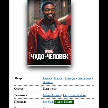
Жанр:
Сериал
/
Боевик
/
Комедия
/
Фантастика
/
Фэнтези
Статус:
Идет показ
Тематика:
Marvel Comics
-
Сверхспособности
Перевод:
LostFilm
9 серия Промо!