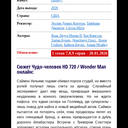
Канал:
Disney+
Дата выхода:
2026
Страна:
США
Режиссер:
Дестин Дэниел Креттон
,
Тиффани
Джонсон
,
Стелла Меги
Актеры:
Яхья Абдул-Матин II
,
Бен Кингсли
,
Златко Бурич
,
Деметриус Гросс
,
Лорен
Глэйзер
,
Байрон Бауэрс
,
Ариан Моайед
Обновление:
1 сезон 7,8,9 серия - 28.01.2026
Сюжет Чудо-человек HD 720 / Wonder Man
онлайн:
Саймон Уильямс годами обивал пороги студий, но вместо
ролей получал лишь счета за аренду. Случайный
эксперимент дает ему мощь, превращая вчерашнего
неудачника в ионного сверхчеловека. Но не ждите
пафоса: это едкая сатира на Голливуд, где суперсилы -
лишь повод для хайпа и новый медийный актив. Саймон
пытается не потерять себя, пока продюсеры лепят из
него глянцевый бренд, а жизнь превращается в дубль
дорогого блокбастера. Встреча с Тревором Слаттери
добавляет истории театрального абсурда, стирая грань