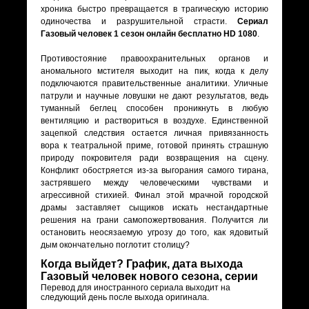
хроника быстро превращается в трагическую историю
одиночества и разрушительной страсти.
Сериал
Газовый человек 1 сезон онлайн бесплатно HD 1080
.
Противостояние правоохранительных органов и
аномального мстителя выходит на пик, когда к делу
подключаются правительственные аналитики. Уличные
патрули и научные ловушки не дают результатов, ведь
туманный беглец способен проникнуть в любую
вентиляцию и раствориться в воздухе. Единственной
зацепкой следствия остается личная привязанность
вора к театральной приме, готовой принять страшную
природу покровителя ради возвращения на сцену.
Конфликт обостряется из-за выгорания самого тирана,
застрявшего между человеческими чувствами и
агрессивной стихией. Финал этой мрачной городской
драмы заставляет сыщиков искать нестандартные
решения на грани самопожертвования. Получится ли
остановить неосязаемую угрозу до того, как ядовитый
дым окончательно поглотит столицу?
Когда выйдет? График, дата выхода
Газовый человек нового сезона, серии
Перевод для иностранного сериала выходит на
следующий день после выхода оригинала.