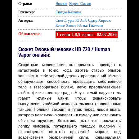
Страна:
Япония
,
Корея Южная
Режиссер:
Синдзо Катаяма
Актеры:
Сюн Огури
,
Ю Аой
,
Судзу Хиросэ
,
Кэнто Хаяси
,
Ютака Такэноти
Обновление:
1 сезон 7,8,9 серия - 02.07.2026
Сюжет Газовый человек HD 720 / Human
Vapor онлайн:
Секретные медицинские эксперименты приводят к
катастрофе в Токио, когда жертва старых опытов
заявляет о себе чередой дерзких преступлений. Mizuno
обнаруживает способность превращать собственное
тело в газообразное облако, легко преодолевающее
любые физические преграды. Неуязвимый нарушитель
грабит крупные банки, чтобы финансировать
выступления любимой исполнительницы традиционных
танцев. Полиция заходит в тупик перед лицом врага,
которого невозможно запереть в камеру или остановить
обычным оружием. Детективы пытаются просчитать
логику человека, потерявшего твердую оболочку и
лишающегося остатков привычной морали под
воздействием безграничной силы. Криминальная