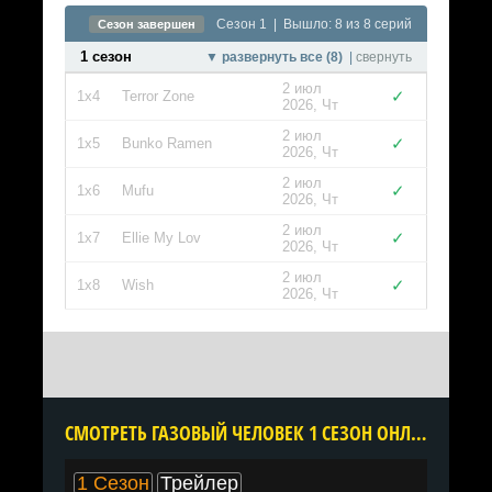
Сезон 1 | Вышло: 8 из 8 серий
Сезон завершен
1 сезон
▼ развернуть все (8)
|
свернуть
2 июл
✓
1x4
Terror Zone
2026, Чт
2 июл
✓
1x5
Bunko Ramen
2026, Чт
2 июл
✓
1x6
Mufu
2026, Чт
2 июл
✓
1x7
Ellie My Lov
2026, Чт
2 июл
✓
1x8
Wish
2026, Чт
CМОТРЕТЬ ГАЗОВЫЙ ЧЕЛОВЕК 1 СЕЗОН ОНЛАЙН В ХОРОШЕМ КАЧЕСТВЕ ВСЕ СЕРИИ ПОДРЯД БЕСПЛАТНО
1 Сезон
Трейлер