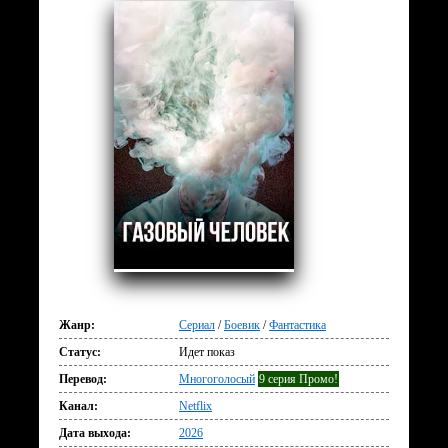
Жанр:
Сериал
/
Боевик
/
Фантастика
Статус:
Идет показ
Перевод:
Многоголосый
9 серия Промо!
Канал:
Netflix
Дата выхода:
2026