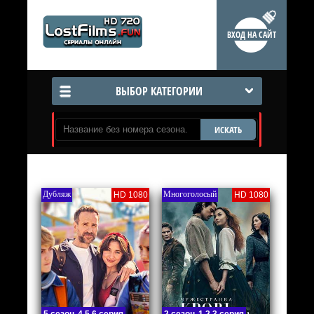
ВХОД НА САЙТ
ВЫБОР КАТЕГОРИИ
ИСКАТЬ
Дубляж
Многоголосый
HD 1080
HD 1080