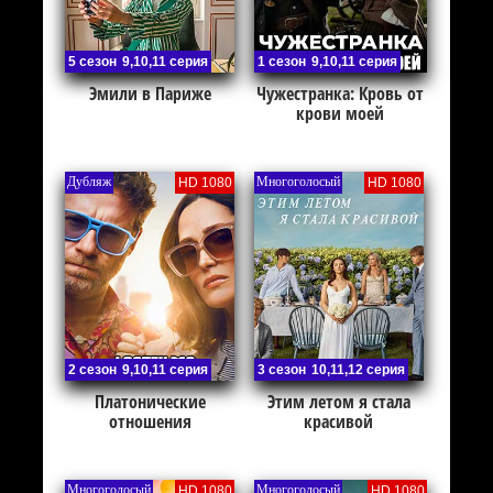
5 сезон
9,10,11 серия
1 сезон
9,10,11 серия
Эмили в Париже
Чужестранка: Кровь от
крови моей
Дубляж
Многоголосый
HD 1080
HD 1080
2 сезон
9,10,11 серия
3 сезон
10,11,12 серия
Платонические
Этим летом я стала
отношения
красивой
Многоголосый
Многоголосый
HD 1080
HD 1080