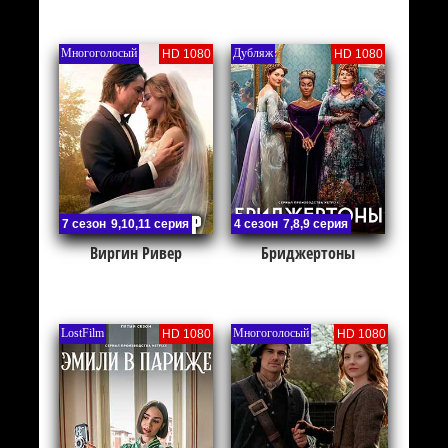
Многоголосый
Дубляж
HD 1080
HD 1080
7 сезон
9,10,11 серия
4 сезон
7,8,9 серия
Виргин Ривер
Бриджертоны
LostFilm
Многоголосый
HD 1080
HD 1080