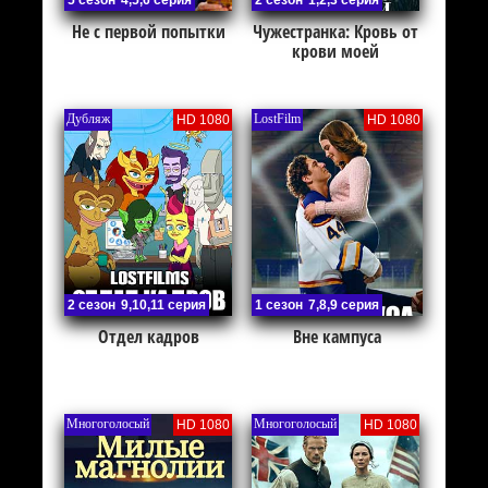
5 сезон
4,5,6 серия
2 сезон
1,2,3 серия
Не с первой попытки
Чужестранка: Кровь от
крови моей
Дубляж
LostFilm
HD 1080
HD 1080
2 сезон
9,10,11 серия
1 сезон
7,8,9 серия
Отдел кадров
Вне кампуса
Многоголосый
Многоголосый
HD 1080
HD 1080