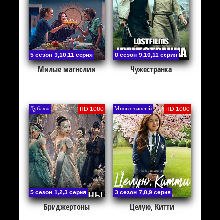
5 сезон
9,10,11 серия
8 сезон
9,10,11 серия
Милые магнолии
Чужестранка
Дубляж
Многоголосый
HD 1080
HD 1080
5 сезон
1,2,3 серия
3 сезон
7,8,9 серия
Бриджертоны
Целую, Китти