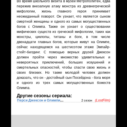
Во время школьного визита в музей Метрополитен, едва
пережив внезапную атаку монстра из древнегреческой
мифологии, жизнь главного героя принимает
неожиданный поворот. Он узнает, что является сыном
смертной женщины и одного из самых могущественных
богов с Олимпа. Также он узнает о существовании
мифических существ из греческой мифологии, таких как
монстры, циклопы, титаны и боги, в том числе
двенадцати главных богов, которые живут на Олимпе,
сейчас находящемся на шестисотом этаже Эмпайр-
стейт-билдинг. С помощью верных друзей Джексон
должен пройти через множество удивительных и
невероятных приключений, больших искушений и
смертельных опасностей, чтобы спасти свою жизнь и
своих близких. Но также молодой человек должен
доказать, что он - достойный сын Посейдона - бога моря
и одного из трех самых могущественных божеств
Олимпа.
Другие сезоны сериала:
Перси Джексон и Олимпийцы
(LostFilm)
2 сезон