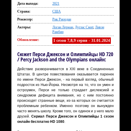
Дата выхода:
2021
Страна:
США
Режиссер:
Рик Риордан
Актеры:
Логан Лерман
,
Дуглас Смит
,
Ливэн
Рамбин
Обновление:
1 сезон 7,8,9 серия - 31.01.2024
Сюжет Перси Джексон и Олимпийцы HD 720
/ Percy Jackson and the Olympians онлайн:
Действие разворачивается в XXI веке в Соединенных
Штатах. В центре повествования оказывается паренек
по имени Перси Джексон, - на первый взгляд, обычный
подросток из Нью-Йорка. Несмотря на то, что он умен и
остроумен, Перси не только страдает дислексией и
синдромом дефицита внимания, но с ним постоянно
происходят странные вещи, из-за которых он считается
проблемным ребенком. Именно поэтому он вынужден
часто менять школу. Кроме того, он одинок и у него мало
друзей.
Сериал Перси Джексон и Олимпийцы 1 сезон
онлайн бесплатно HD 1080
.