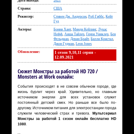
Дата выхода:
2021
Страна:
США
Режиссер:
Стивен Дж. Андерсон
,
Роб Гиббс
,
Кейт
Гуд
Актеры:
Бонни Хант
,
Минди Кейлинг
,
Лукас
Нефф
,
Аиша Тайлер
,
Генри Уинклер
,
Бен
Фельдман
,
Девин Брайт
,
Билли Кристал
,
Джон Гудман
,
Leon Jones
Обновление:
1 сезон 9,10,11 серия -
12.09.2021
Сюжет Монстры за работой HD 720 /
Monsters at Work онлайн:
События происходят в не совсем обычном городе, где
жизнь бурлит через край. Удивительно, но главным
источником энергии для всех установок служит
постоянный детский смех. Но раньше все было по-
другому. Источником питания для электростанции города
служили человеческий страх и тревога.
Мультсериал
Монстры за работой 1 сезон онлайн бесплатно HD
1080
.