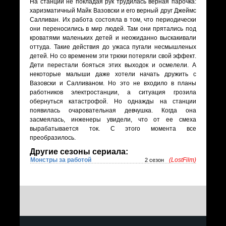
На станции не покладая рук трудилась верная парочка:
харизматичный Майк Вазовски и его верный друг Джеймс
Салливан. Их работа состояла в том, что периодически
они переносились в мир людей. Там они прятались под
кроватями маленьких детей и неожиданно выскакивали
оттуда. Такие действия до ужаса пугали несмышленых
детей. Но со временем эти трюки потеряли свой эффект.
Дети перестали бояться этих выходок и осмелели. А
некоторые малыши даже хотели начать дружить с
Вазовски и Салливаном. Но это не входило в планы
работников электростанции, а ситуация грозила
обернуться катастрофой. Но однажды на станции
появилась очаровательная девчушка. Когда она
засмеялась, инженеры увидели, что от ее смеха
вырабатывается ток. С этого момента все
преобразилось.
Другие сезоны сериала:
Монстры за работой
(LostFilm)
2 сезон