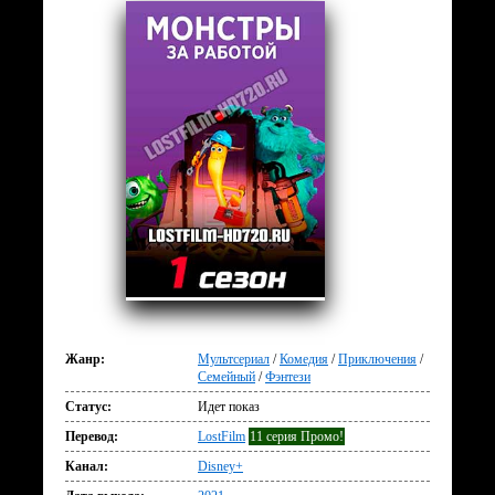
Жанр:
Мультсериал
/
Комедия
/
Приключения
/
Семейный
/
Фэнтези
Статус:
Идет показ
Перевод:
LostFilm
11 серия Промо!
Канал:
Disney+