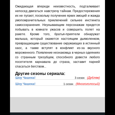
Ожидающая впереди неизвестность, подталкивает
непосед двигаться навстречу тайнам. Предостережения
их не пугают, поскольку получение ярких эмоций и жажда
умопомрачительных приключений сильнее инстинкта
самосохранения. Неунывающим персонажам придется
побывать в комнате ужасов и совершить полет на
ракете. Кроме того, братья-приятели обнаружат
малыша, который окажется настоящим дьяволенком,
превращающим существование окружающих в истинный
хаос, а также вступят в конфликт из-за вкусного
мороженного. Появление незнакомца в черных одеяниях
со странным трезубцем, способного довести любого
посетителя карнавала до страха, заставит парней
спасаться бегством...
Другие сезоны сериала:
Шоу Чашека!
(Дубляж)
3 сезон
Шоу Чашека!
(Многоголосый)
1 сезон