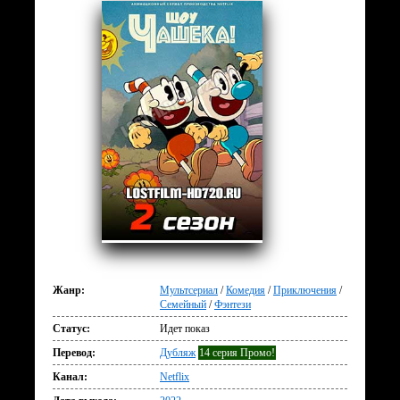
Жанр:
Мультсериал
/
Комедия
/
Приключения
/
Семейный
/
Фэнтези
Статус:
Идет показ
Перевод:
Дубляж
14 серия Промо!
Канал:
Netflix