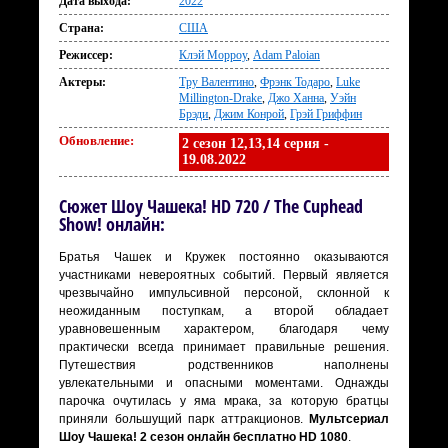
Дата выхода:
2022
Страна:
США
Режиссер:
Клэй Морроу
,
Adam Paloian
Актеры:
Тру Валентино
,
Фрэнк Тодаро
,
Luke
Millington-Drake
,
Джо Ханна
,
Уэйн
Брэди
,
Джим Конрой
,
Грэй Гриффин
Обновление:
2 сезон 12,13,14 серия -
19.08.2022
Сюжет Шоу Чашека! HD 720 / The Cuphead
Show! онлайн:
Братья Чашек и Кружек постоянно оказываются
участниками невероятных событий. Первый является
чрезвычайно импульсивной персоной, склонной к
неожиданным поступкам, а второй обладает
уравновешенным характером, благодаря чему
практически всегда принимает правильные решения.
Путешествия родственников наполнены
увлекательными и опасными моментами. Однажды
парочка очутилась у яма мрака, за которую братцы
приняли большущий парк аттракционов.
Мультсериал
Шоу Чашека! 2 сезон онлайн бесплатно HD 1080
.