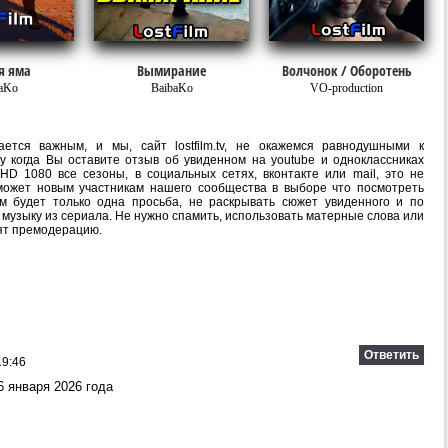
я яма
Вымирание
Волчонок / Оборотень
aKo
BaibaKo
VO-production
ется важным, и мы, сайт lostfilm.tv, не окажемся равнодушными к
 когда Вы оставите отзыв об увиденном на youtube и одноклассниках
HD 1080 все сезоны, в социальных сетях, вконтакте или mail, это не
ожет новым участникам нашего сообщества в выборе что посмотреть
м будет только одна просьба, не раскрывать сюжет увиденного и по
 музыку из сериала. Не нужно спамить, использовать матерные слова или
ят премодерацию.
Ответить
19:46
6 января 2026 года