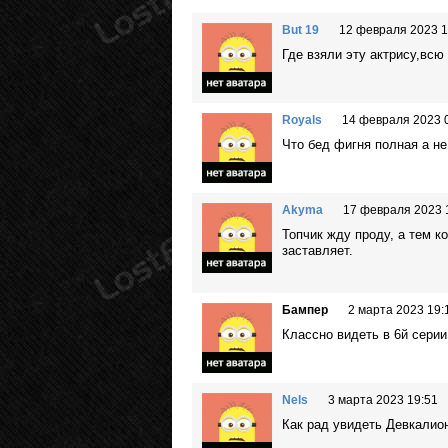
But 19
12 февраля 2023 1
Где взяли эту актрису,всю 
Royals
14 февраля 2023 
Что бед фигня полная а не
Akyma
17 февраля 2023 
Топчик жду проду, а тем к
заставляет.
Бампер
2 марта 2023 19:
Классно видеть в 6й сери
Nels
3 марта 2023 19:51
Как рад увидеть Девкалио