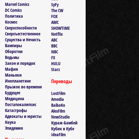
Marvel Comics
SyFy
DC Comics
The CW
Политика
FOX
Космос
AMC
Сверхспособности
SHOWTIME
Сверхъестественное
Netflix
Существа и Нечисть
ABC
Вампиры
BBC
Оборотни
NBC
Ведьмы
FX
Закон и порядок
HULU
Мафия
Starz
Маньяки
Инопланетяне
Переводы
Прыжок во времени
Будущее
LostFilm
Медицина
Amedia
Постапокалипсис
BaibaKo
Катастрофы
AlexFilm
Адвокаты и юристы
NewStudio
Наука
Кураж-Бамбей
Эпидемия
Кубик в Кубе
IdeaFilm