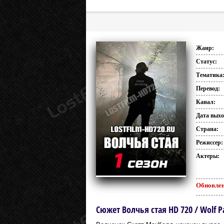
Жанр:
Статус:
Тематика
Перевод:
Канал:
Дата выхо
Страна:
Режиссер:
Актеры:
Обновлен
Сюжет Волчья стая HD 720 / Wolf P