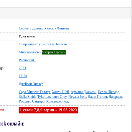
Сериал
/
Драма
/
Ужасы
/
Фэнтези
Идет показ
:
Оборотни
-
Существа и Нечисть
Многоголосый
9 серия Промо!
Paramount+
да:
2023
США
Джейсон Энслер
Сара Мишель Геллар
,
Холли Шэй
,
Армани Джексон
,
Белла Шепард
,
Stella Smith
,
Tyler Lawrence Gray
,
Nevada Jose
,
Джон Патрик Джордан
,
Родриго Санторо
,
Кристофер Кок
ие:
1 сезон 7,8,9 серия - 19.03.2023
ack онлайн: