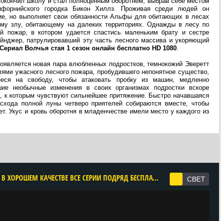
 окончил школу и стал полноценным оборотнем, выбрав себе местом
лифорнийского городка Бикон Хиллз. Проживая среди людей он
ие, но выполняет свои обязанности Альфы для обитающих в лесах
ому злу, обитающему на далеких территориях. Однажды в лесу по
й пожар, в котором удается спастись маленьким брату и сестре
ейнджер, патрулировавший эту часть лесного массива и укоряющий
Сериал Волчья стая 1 сезон онлайн бесплатно HD 1080
.
появляется новая пара влюбленных подростков, темнокожий Эверетт
лями ужасного лесного пожара, пробудившего непонятное существо,
еся на свободу, чтобы атаковать пробку из машин, медленно
е необычные изменения в своих организмах подростки вскоре
, к которым чувствуют сильнейшее притяжение. Быстро начавшаяся
осхода полной луны четверо приятелей собираются вместе, чтобы
ет. Укус и кровь оборотня в младенчестве имели место у каждого из
CМОТРЕТЬ ВОЛЧЬЯ СТАЯ 1 СЕЗОН ОНЛАЙН В ХОРОШЕМ КАЧЕСТВЕ ВСЕ СЕРИИ ПОДРЯД БЕСПЛАТНО