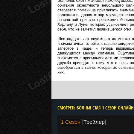
Волчонок Скотт МакКолл наконец вырос,
обитания окрестности небольшого ка
старается поменьше привлекать вниман
волколаков, давая отпор могущественн
непонятной причине происходит большо
Харлану и Луне, которых усыновляет р
себя, что не заметил появившегося огня.
Шестнадцать лет спустя в этих местах 
и симпатичная Блейки, ставшие свидете
запертое в чаще, и теперь вырвавше
движущихся между холмами. Ощутивши
знакомятся с приемными детьми лесника
дружба приводит к тому. что в ночь в
разобраться в тайне, которая их связыва
них.
1 Сезон
Трейлер