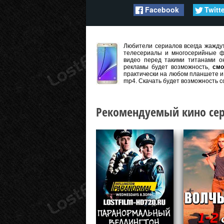
Facebook
Twitt
Любители сериалов всегда жаждут
телесериалы и многосерийные ф
видео перед такими титанами он
рекламы будет возможность,
смо
практически на любом планшете и 
mp4. Скачать будет возможность с
Рекомендуемый кино сер