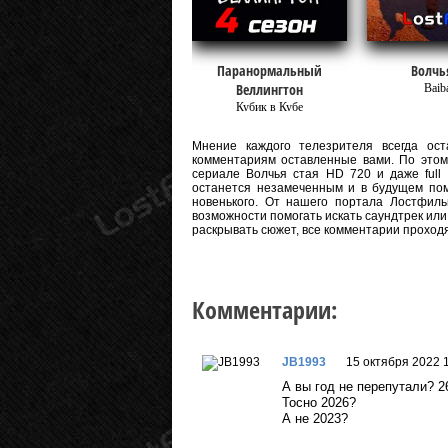
Паранормальный
Волчь
Веллингтон
Baib
Кубик в Кубе
Мнение каждого телезрителя всегда оста
комментариям оставленные вами. По этому
сериале Волчья стая HD 720 и даже full 
останется незамеченным и в будущем пом
новенького. От нашего портала Лостфиль
возможности помогать искать саундтрек или
раскрывать сюжет, все комментарии проход
Комментарии:
JB1993
15 октября 2022 
А вы год не перепутали? 2
Тосно 2026?
А не 2023?