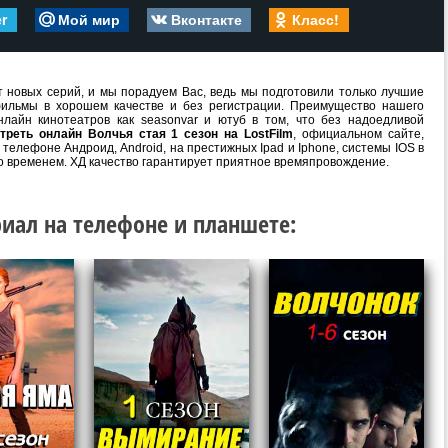
er
Мой мир
Вконтакте
Класс!
 новых серий, и мы порадуем Вас, ведь мы подготовили только лучшие
ильмы в хорошем качестве и без регистрации. Преимущество нашего
лайн кинотеатров как seasonvar и ютуб в том, что без надоедливой
треть онлайн Волчья стая 1 сезон на LostFilm
, официальном сайте,
телефоне Андроид, Android, на престижных Ipad и Iphone, системы IOS в
о временем. ХД качество гарантирует приятное времяпровождение.
иал на телефоне и планшете: