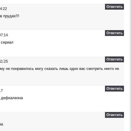
Ответить
4:22
в прудах!!!
Ответить
07:14
 сериал
Ответить
11:25
ому не понравилось могу сказать лишь одно вас смотреть никто не
Ответить
17
и дефкалеона
Ответить
на