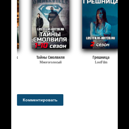
йк
Тайны Смолвиля
Грешница
Многоголосый
LostFilm
Комментировать