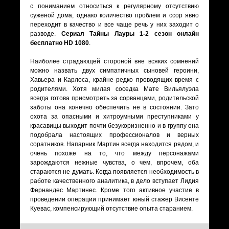
с пониманием относиться к регулярному отсутствию
суженой дома, однако количество проблем и ссор явно
переходит в качество и все чаще речь у них заходит о
разводе.
Сериал Тайны Лауры 1-2 сезон онлайн
бесплатно HD 1080
.
Наиболее страдающей стороной вне всяких сомнений
можно назвать двух симпатичных сыновей героини,
Хавьера и Карлоса, крайне редко проводящих время с
родителями. Хотя милая соседка Мате Вильялуэла
всегда готова присмотреть за сорванцами, родительской
заботы она конечно обеспечить не в состоянии. Зато
охота за опасными и хитроумными преступниками у
красавицы выходит почти безукоризненно и в группу она
подобрала настоящих профессионалов и верных
соратников. Напарник Мартин всегда находится рядом, и
очень похоже на то, что между персонажами
зарождаются нежные чувства, о чем, впрочем, оба
стараются не думать. Когда появляется необходимость в
работе качественного аналитика, в дело вступает Лидия
Фернандес Мартинес. Кроме того активное участие в
проведении операции принимает юный стажер Висенте
Куевас, компенсирующий отсутствие опыта старанием.