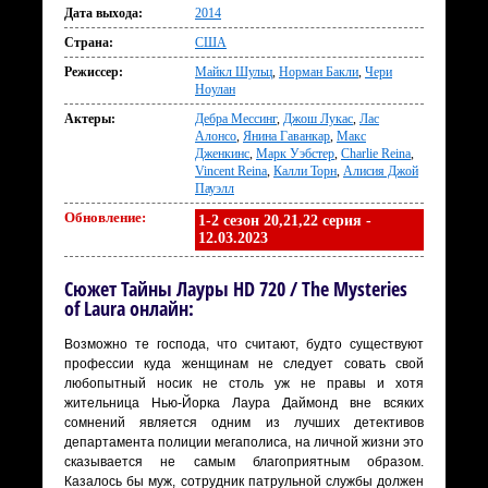
Дата выхода:
2014
Страна:
США
Режиссер:
Майкл Шульц
,
Норман Бакли
,
Чери
Ноулан
Актеры:
Дебра Мессинг
,
Джош Лукас
,
Лас
Алонсо
,
Янина Гаванкар
,
Макс
Дженкинс
,
Марк Уэбстер
,
Charlie Reina
,
Vincent Reina
,
Калли Торн
,
Алисия Джой
Пауэлл
Обновление:
1-2 сезон 20,21,22 серия -
12.03.2023
Сюжет Тайны Лауры HD 720 / The Mysteries
of Laura онлайн:
Возможно те господа, что считают, будто существуют
профессии куда женщинам не следует совать свой
любопытный носик не столь уж не правы и хотя
жительница Нью-Йорка Лаура Даймонд вне всяких
сомнений является одним из лучших детективов
департамента полиции мегаполиса, на личной жизни это
сказывается не самым благоприятным образом.
Казалось бы муж, сотрудник патрульной службы должен