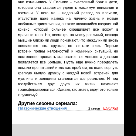
они изменились. У Сильвии – счастливый брак и дети,
которым она старается уделять максимум внимания и
времени. У него же – недавний развод за плечами,
отсутствие даже намека на личную жизнь и новые
любовные приключения, а также начавшийся возрастной
кризис, который сильнее окрашивает все вокруг в
мрачные тона. Но, несмотря на массу различий, некогда
бывшие близкими люди понимают, что между ними вновь
появляется пока хрупкая, но все-таки связь. Первые
встречи полны неловкостей и комичных ситуаций, но
постепенно пропасть становится все меньше, а доверия
появляется все больше. Пусть еще нужно преодолеть
немало препятствий и мелких проблем, но шанс вернуть
крепкую былую дружбу с каждой новой встречей для
мужчины и женщины становится все реальнее. И под
воздействием друг друга их жизни начинают
трансформироваться. Однако, кто знает, вдруг это только
к лучшему?
Другие сезоны сериала:
Платонические отношения
(Дубляж)
2 сезон