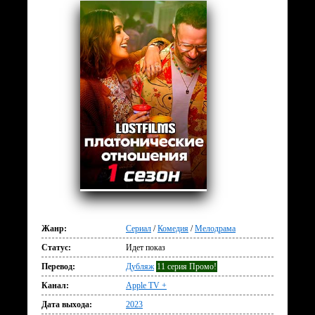
Жанр:
Сериал
/
Комедия
/
Мелодрама
Статус:
Идет показ
Перевод:
Дубляж
11 серия Промо!
Канал:
Apple TV +
Дата выхода:
2023