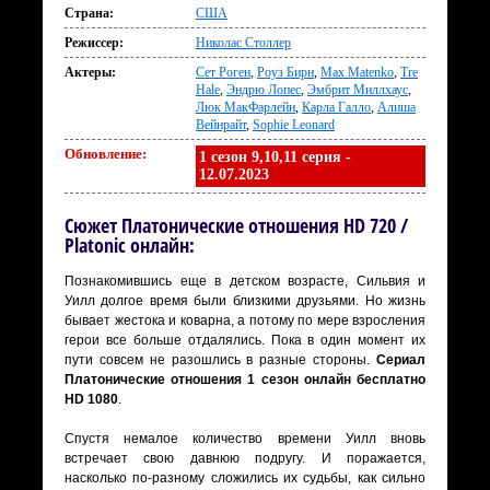
Страна:
США
Режиссер:
Николас Столлер
Актеры:
Сет Роген
,
Роуз Бирн
,
Max Matenko
,
Tre
Hale
,
Эндрю Лопес
,
Эмбрит Миллхаус
,
Люк МакФарлейн
,
Карла Галло
,
Алиша
Вейнрайт
,
Sophie Leonard
Обновление:
1 сезон 9,10,11 серия -
12.07.2023
Сюжет Платонические отношения HD 720 /
Platonic онлайн:
Познакомившись еще в детском возрасте, Сильвия и
Уилл долгое время были близкими друзьями. Но жизнь
бывает жестока и коварна, а потому по мере взросления
герои все больше отдалялись. Пока в один момент их
пути совсем не разошлись в разные стороны.
Сериал
Платонические отношения 1 сезон онлайн бесплатно
HD 1080
.
Спустя немалое количество времени Уилл вновь
встречает свою давнюю подругу. И поражается,
насколько по-разному сложились их судьбы, как сильно