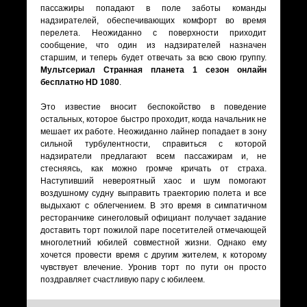
пассажиры попадают в поле заботы команды
надзирателей, обеспечивающих комфорт во время
перелета. Неожиданно с поверхности приходит
сообщение, что один из надзирателей назначен
старшим, и теперь будет отвечать за всю свою группу.
Мультсериал Странная планета 1 сезон онлайн
бесплатно HD 1080
.
Это известие вносит беспокойство в поведение
остальных, которое быстро проходит, когда начальник не
мешает их работе. Неожиданно лайнер попадает в зону
сильной турбулентности, справиться с которой
надзиратели предлагают всем пассажирам и, не
стесняясь, как можно громче кричать от страха.
Наступивший невероятный хаос и шум помогают
воздушному судну выправить траекторию полета и все
выдыхают с облегчением. В это время в симпатичном
ресторанчике синеголовый официант получает задание
доставить торт пожилой паре посетителей отмечающей
многолетний юбилей совместной жизни. Однако ему
хочется провести время с другим жителем, к которому
чувствует влечение. Уронив торт по пути он просто
поздравляет счастливую пару с юбилеем.