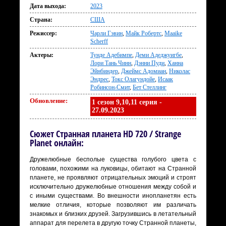
Дата выхода:
2023
Страна:
США
Режиссер:
Чарли Гэвин
,
Майк Робертс
,
Maaike
Scherff
Актеры:
Тунде Адебимпе
,
Деми Адеджуигбе
,
Лори Тань Чинн
,
Дэнни Пуди
,
Ханна
Эйнбиндер
,
Джеймс Адомиан
,
Николас
Эндрес
,
Токс Олагундойе
,
Исаак
Робинсон-Смит
,
Бет Стеллинг
Обновление:
1 сезон 9,10,11 серия -
27.09.2023
Сюжет Странная планета HD 720 / Strange
Planet онлайн:
Дружелюбные бесполые существа голубого цвета с
головами, похожими на луковицы, обитают на Странной
планете, не проявляют отрицательных эмоций и строят
исключительно дружелюбные отношения между собой и
с иными существами. Во внешности инопланетян есть
мелкие отличия, которые позволяют им различать
знакомых и близких друзей. Загрузившись в летательный
аппарат для перелета в другую точку Странной планеты,