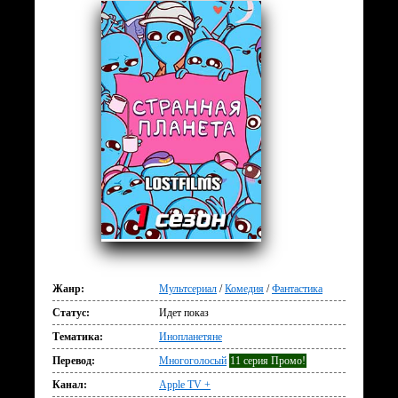
Жанр:
Мультсериал
/
Комедия
/
Фантастика
Статус:
Идет показ
Тематика:
Инопланетяне
Перевод:
Многоголосый
11 серия Промо!
Канал:
Apple TV +