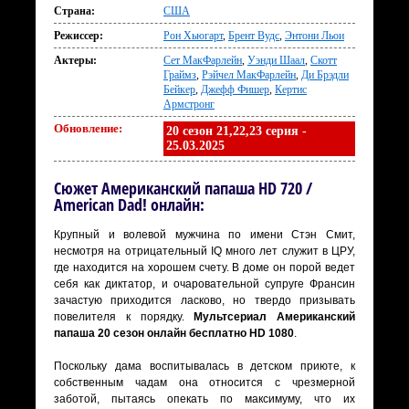
Страна:
США
Режиссер:
Рон Хьюгарт
,
Брент Вудс
,
Энтони Льои
Актеры:
Сет МакФарлейн
,
Уэнди Шаал
,
Скотт
Граймз
,
Рэйчел МакФарлейн
,
Ди Брэдли
Бейкер
,
Джефф Фишер
,
Кертис
Армстронг
Обновление:
20 сезон 21,22,23 серия -
25.03.2025
Сюжет Американский папаша HD 720 /
American Dad! онлайн:
Крупный и волевой мужчина по имени Стэн Смит,
несмотря на отрицательный IQ много лет служит в ЦРУ,
где находится на хорошем счету. В доме он порой ведет
себя как диктатор, и очаровательной супруге Франсин
зачастую приходится ласково, но твердо призывать
повелителя к порядку.
Мультсериал Американский
папаша 20 сезон онлайн бесплатно HD 1080
.
Поскольку дама воспитывалась в детском приюте, к
собственным чадам она относится с чрезмерной
заботой, пытаясь опекать по максимуму, что их