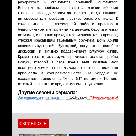
раздражает, и становится причиной конфликтов.
Впрочем, эта проблема не является главной, ибо сын
Стивен наконец добрался до возраста, когда начинает
интересоваться особами противоположного пола. К
сожалению из-за чрезмерной робости произвести
благоприятное впечатление на девушек бедолага никак
не может, и папаше приходится вмешиваться в процесс,
угрожая красавицам табельным оружием. Дочь Хэйли
позиционирует себя бунтаркой, вступает с папой в
дискуссии, и активно поддерживает культуру хиппи.
Кроме того в аквариуме проживает золотая рыбка
Клаусс, которой в свое время был вживлен мозг
немецкого чемпиона по лыжам, отчего она несколько
приобрела в сообразительности. На чердаке же
находится пришелец с "Зоны 51" по имени Роджер,
готовый за спиртное продать бессмертную душу.
Другие сезоны сериала:
Американский папаша
(Многоголосый)
1-19 сезон
СКРИНШОТЫ