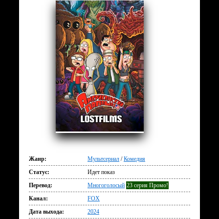
Жанр:
Мультсериал
/
Комедия
Статус:
Идет показ
Перевод:
Многоголосый
23 серия Промо!
Канал:
FOX
Дата выхода:
2024