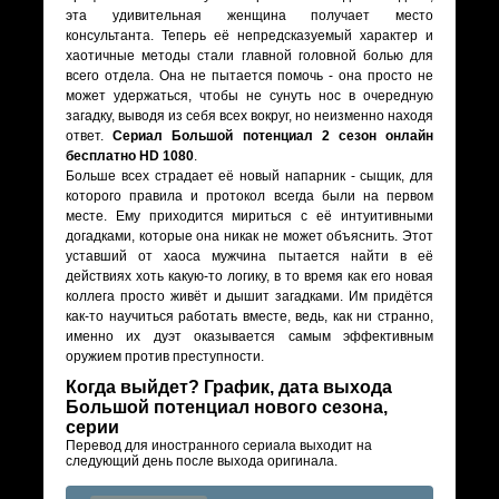
эта удивительная женщина получает место
консультанта. Теперь её непредсказуемый характер и
хаотичные методы стали главной головной болью для
всего отдела. Она не пытается помочь - она просто не
может удержаться, чтобы не сунуть нос в очередную
загадку, выводя из себя всех вокруг, но неизменно находя
ответ.
Сериал Большой потенциал 2 сезон онлайн
бесплатно HD 1080
.
Больше всех страдает её новый напарник - сыщик, для
которого правила и протокол всегда были на первом
месте. Ему приходится мириться с её интуитивными
догадками, которые она никак не может объяснить. Этот
уставший от хаоса мужчина пытается найти в её
действиях хоть какую-то логику, в то время как его новая
коллега просто живёт и дышит загадками. Им придётся
как-то научиться работать вместе, ведь, как ни странно,
именно их дуэт оказывается самым эффективным
оружием против преступности.
Когда выйдет? График, дата выхода
Большой потенциал нового сезона,
серии
Перевод для иностранного сериала выходит на
следующий день после выхода оригинала.