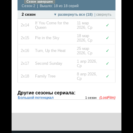
Сезон завершен
Сезон 2 | Вышло: 18 из 18 серий
2 сезон
▼ развернуть все (18)
|
свернуть
If You Come for the
11 мар
✓
2x14
Queen
2026, Ср
18 мар
✓
2x15
Pie in the Sky
2026, Ср
25 мар
✓
2x16
Turn, Up the Heat
2026, Ср
1 апр 2026,
✓
2x17
Second Sunday
Ср
8 апр 2026,
✓
2x18
Family Tree
Ср
Другие сезоны сериала:
Большой потенциал
(LostFilm)
1 сезон