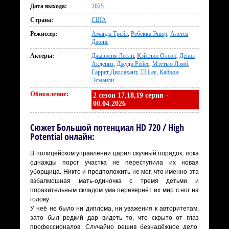
Дата выхода:
2025
Страна:
США
Режиссер:
Аманда Трейз
,
Ребекка Эшер
,
Алетеа
Джонс
Актеры:
Джависия Лесли
,
Кэйтлин Олсон
,
Дениз
Акдениз
,
Джуди Рейес
,
Мэттью Лэмб
,
Гаррет Диллахант
,
TJ Lee
,
Кайвон
Эсмаили
Обновление:
2 сезон 17,18,19 серия -
08.04.2026
Сюжет Большой потенциал HD 720 / High
Potential онлайн:
В полицейском управлении царил скучный порядок, пока
однажды порог участка не переступила их новая
уборщица. Никто и предположить не мог, что именно эта
взбалмошная мать-одиночка с тремя детьми и
поразительным складом ума перевернёт их мир с ног на
голову.
У неё не было ни диплома, ни уважения к авторитетам,
зато был редкий дар видеть то, что скрыто от глаз
профессионалов. Случайно решив безнадёжное дело,