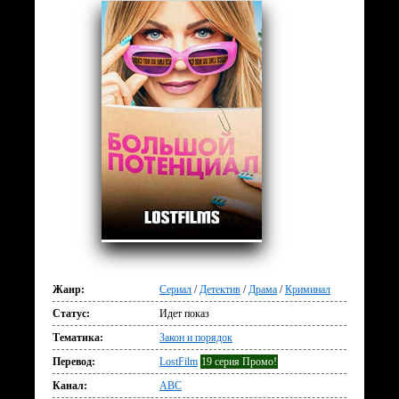
Жанр:
Сериал
/
Детектив
/
Драма
/
Криминал
Статус:
Идет показ
Тематика:
Закон и порядок
Перевод:
LostFilm
19 серия Промо!
Канал:
ABC