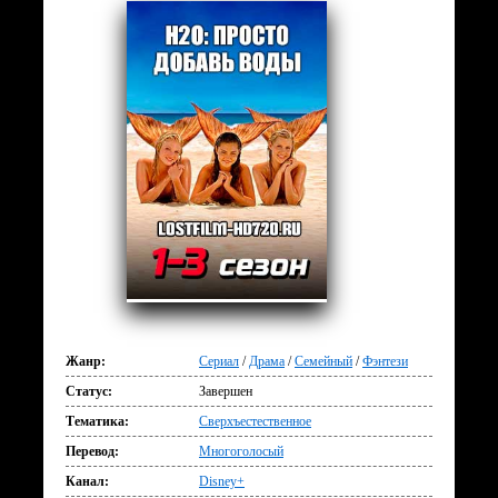
Жанр:
Сериал
/
Драма
/
Семейный
/
Фэнтези
Статус:
Завершен
Тематика:
Сверхъестественное
Перевод:
Многоголосый
Канал:
Disney+