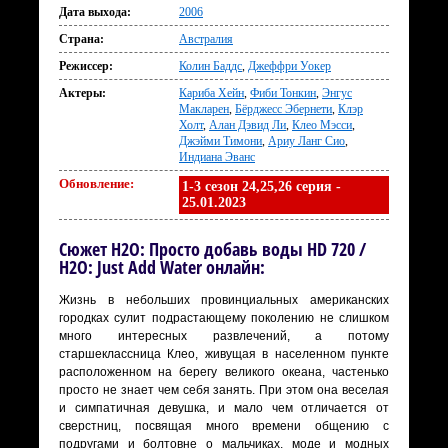
Дата выхода:
2006
Страна:
Австралия
Режиссер:
Колин Баддс
,
Джеффри Уокер
Актеры:
Кариба Хейн
,
Фиби Тонкин
,
Энгус
Макларен
,
Бёрджесс Эбернети
,
Клэр
Холт
,
Алан Дэвид Ли
,
Клео Мэсси
,
Джэйми Тимони
,
Ариу Ланг Сио
,
Индиана Эванс
Обновление:
1-3 сезон 24,25,26 серия -
25.01.2023
Сюжет H2O: Просто добавь воды HD 720 /
H2O: Just Add Water онлайн:
Жизнь в небольших провинциальных американских
городках сулит подрастающему поколению не слишком
много интересных развлечений, а потому
старшеклассница Клео, живущая в населенном пункте
расположенном на берегу великого океана, частенько
просто не знает чем себя занять. При этом она веселая
и симпатичная девушка, и мало чем отличается от
сверстниц, посвящая много времени общению с
подругами и болтовне о мальчиках, моде и модных