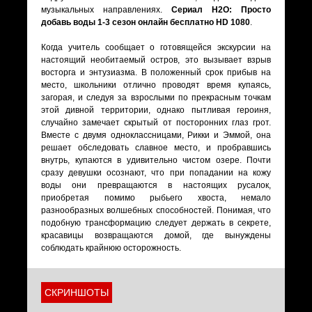
музыкальных направлениях.
Сериал H2O: Просто
добавь воды 1-3 сезон онлайн бесплатно HD 1080
.
Когда учитель сообщает о готовящейся экскурсии на
настоящий необитаемый остров, это вызывает взрыв
восторга и энтузиазма. В положенный срок прибыв на
место, школьники отлично проводят время купаясь,
загорая, и следуя за взрослыми по прекрасным точкам
этой дивной территории, однако пытливая героиня,
случайно замечает скрытый от посторонних глаз грот.
Вместе с двумя одноклассницами, Рикки и Эммой, она
решает обследовать славное место, и пробравшись
внутрь, купаются в удивительно чистом озере. Почти
сразу девушки осознают, что при попадании на кожу
воды они превращаются в настоящих русалок,
приобретая помимо рыбьего хвоста, немало
разнообразных волшебных способностей. Понимая, что
подобную трансформацию следует держать в секрете,
красавицы возвращаются домой, где вынуждены
соблюдать крайнюю осторожность.
СКРИНШОТЫ