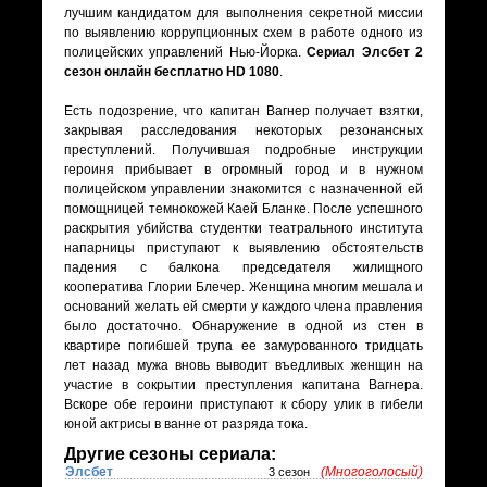
лучшим кандидатом для выполнения секретной миссии
по выявлению коррупционных схем в работе одного из
полицейских управлений Нью-Йорка.
Сериал Элсбет 2
сезон онлайн бесплатно HD 1080
.
Есть подозрение, что капитан Вагнер получает взятки,
закрывая расследования некоторых резонансных
преступлений. Получившая подробные инструкции
героиня прибывает в огромный город и в нужном
полицейском управлении знакомится с назначенной ей
помощницей темнокожей Каей Бланке. После успешного
раскрытия убийства студентки театрального института
напарницы приступают к выявлению обстоятельств
падения с балкона председателя жилищного
кооператива Глории Блечер. Женщина многим мешала и
оснований желать ей смерти у каждого члена правления
было достаточно. Обнаружение в одной из стен в
квартире погибшей трупа ее замурованного тридцать
лет назад мужа вновь выводит въедливых женщин на
участие в сокрытии преступления капитана Вагнера.
Вскоре обе героини приступают к сбору улик в гибели
юной актрисы в ванне от разряда тока.
Другие сезоны сериала:
Элсбет
(Многоголосый)
3 сезон