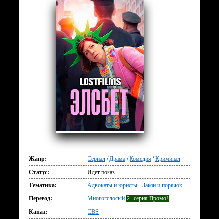
Жанр:
Сериал
/
Драма
/
Комедия
/
Криминал
Статус:
Идет показ
Тематика:
Адвокаты и юристы
-
Закон и порядок
Перевод:
Многоголосый
21 серия Промо!
Канал:
CBS