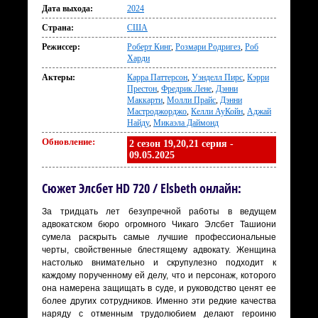
Дата выхода:
2024
Страна:
США
Режиссер:
Роберт Кинг
,
Розмари Родригез
,
Роб
Харди
Актеры:
Карра Паттерсон
,
Уэнделл Пирс
,
Кэрри
Престон
,
Фредрик Лене
,
Дэнни
Маккарти
,
Молли Прайс
,
Дэнни
Мастроджорджо
,
Келли АуКойн
,
Аджай
Найду
,
Микаэла Даймонд
Обновление:
2 сезон 19,20,21 серия -
09.05.2025
Сюжет Элсбет HD 720 / Elsbeth онлайн:
За тридцать лет безупречной работы в ведущем
адвокатском бюро огромного Чикаго Элсбет Ташиони
сумела раскрыть самые лучшие профессиональные
черты, свойственные блестящему адвокату. Женщина
настолько внимательно и скрупулезно подходит к
каждому порученному ей делу, что и персонаж, которого
она намерена защищать в суде, и руководство ценят ее
более других сотрудников. Именно эти редкие качества
наряду с отменным трудолюбием делают героиню