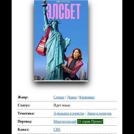
Жанр:
Сериал
/
Драма
/
Криминал
Статус:
Идет показ
Тематика:
Адвокаты и юристы
-
Закон и порядок
Перевод:
Многоголосый
21 серия Промо!
Канал:
CBS