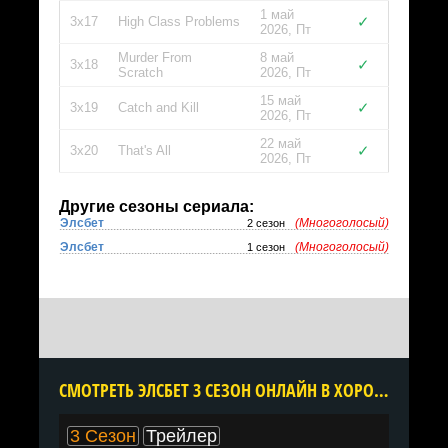
1 май
✓
3x17
High Class Problems
2026, Пт
Murder From
8 май
✓
3x18
Scratch
2026, Пт
15 май
✓
3x19
Catch and Kill
2026, Пт
22 май
✓
3x20
That's All
2026, Пт
Другие сезоны сериала:
Элсбет
(Многоголосый)
2 сезон
Элсбет
(Многоголосый)
1 сезон
CМОТРЕТЬ ЭЛСБЕТ 3 СЕЗОН ОНЛАЙН В ХОРОШЕМ КАЧЕСТВЕ ВСЕ СЕРИИ ПОДРЯД БЕСПЛАТНО
3 Сезон
Трейлер