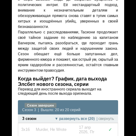
политических интриг. Её нестандартный подход,
внимание к незначительным деталям и
обезоруживающая прямота снова ставят в тупик самых
хитрых и изощрённых убийц, уверенных в своей
безнаказанности.
Параллельно с расследованиями, Тасиони продолжает
своё тайное задание по наблюдению за капитаном
Вагнером, пытаясь разобраться, где проходит грань
между защитой своих людей и нарушением закона.
Сезон обещает ещё больше запутанных дел,
фирменного юмора и покажет, как острый ум, скрытый за
ярким гардеробом и рассеянностью, остаётся главным
инструментом правосудия.
Когда выйдет? График, дата выхода
Элсбет нового сезона, серии
Перевод для иностранного сериала выходит на
следующий день после выхода оригинала.
Сезон завершен
Сезон 3 | Вышло: 20 из 20 серий
3 сезон
▼ развернуть все (20)
|
свернуть
17 апр
✓
3x16
Murder, He Wrote
2026, Пт