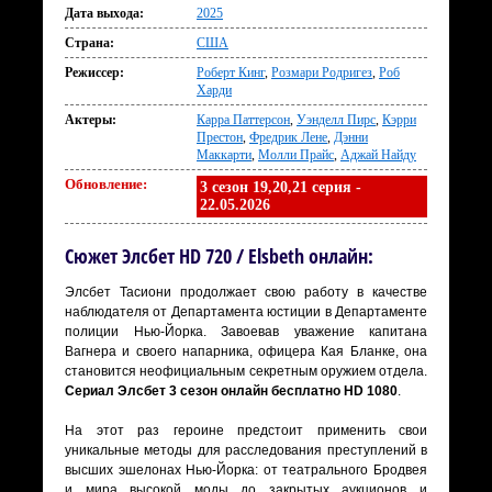
Дата выхода:
2025
Страна:
США
Режиссер:
Роберт Кинг
,
Розмари Родригез
,
Роб
Харди
Актеры:
Карра Паттерсон
,
Уэнделл Пирс
,
Кэрри
Престон
,
Фредрик Лене
,
Дэнни
Маккарти
,
Молли Прайс
,
Аджай Найду
Обновление:
3 сезон 19,20,21 серия -
22.05.2026
Сюжет Элсбет HD 720 / Elsbeth онлайн:
Элсбет Тасиони продолжает свою работу в качестве
наблюдателя от Департамента юстиции в Департаменте
полиции Нью-Йорка. Завоевав уважение капитана
Вагнера и своего напарника, офицера Кая Бланке, она
становится неофициальным секретным оружием отдела.
Сериал Элсбет 3 сезон онлайн бесплатно HD 1080
.
На этот раз героине предстоит применить свои
уникальные методы для расследования преступлений в
высших эшелонах Нью-Йорка: от театрального Бродвея
и мира высокой моды до закрытых аукционов и