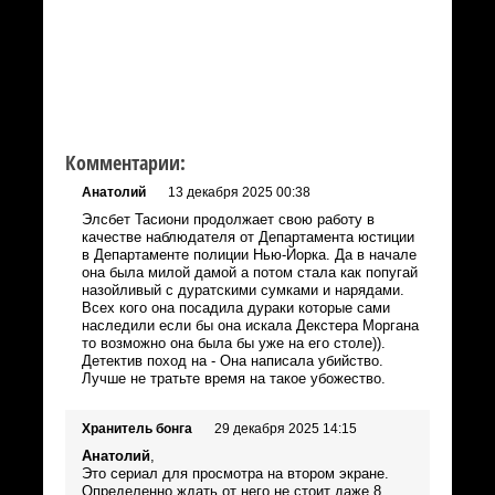
Комментарии:
Анатолий
13 декабря 2025 00:38
Элсбет Тасиони продолжает свою работу в
качестве наблюдателя от Департамента юстиции
в Департаменте полиции Нью-Йорка. Да в начале
она была милой дамой а потом стала как попугай
назойливый с дуратскими сумками и нарядами.
Всех кого она посадила дураки которые сами
наследили если бы она искала Декстера Моргана
то возможно она была бы уже на его столе)).
Детектив поход на - Она написала убийство.
Лучше не тратьте время на такое убожество.
Хранитель бонга
29 декабря 2025 14:15
Анатолий
,
Это сериал для просмотра на втором экране.
Определенно ждать от него не стоит даже 8